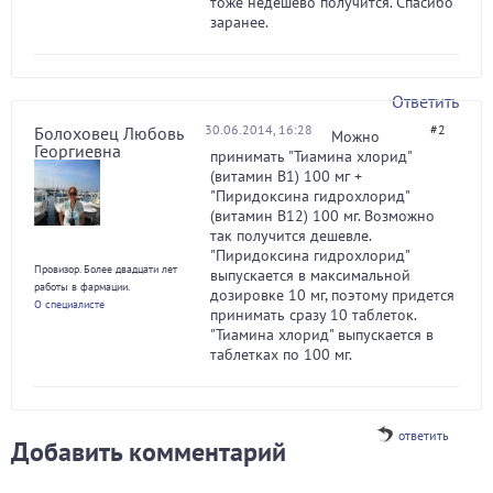
тоже недешево получится. Спасибо
заранее.
Ответить
30.06.2014, 16:28
#2
Болоховец Любовь
Можно
Георгиевна
принимать "Тиамина хлорид"
(витамин В1) 100 мг +
"Пиридоксина гидрохлорид"
(витамин В12) 100 мг. Возможно
так получится дешевле.
"Пиридоксина гидрохлорид"
Провизор. Более двадцати лет
выпускается в максимальной
работы в фармации.
дозировке 10 мг, поэтому придется
О специалисте
принимать сразу 10 таблеток.
"Тиамина хлорид" выпускается в
таблетках по 100 мг.
ответить
Добавить комментарий