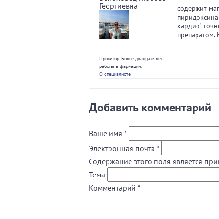
Георгиевна
содержит маг
пиридоксина 
кардио" точн
препаратом. Н
Провизор. Более двадцати лет
работы в фармации.
О специалисте
Добавить комментарий
Ваше имя
*
Электронная почта
*
Содержание этого поля является при
Тема
Комментарий
*