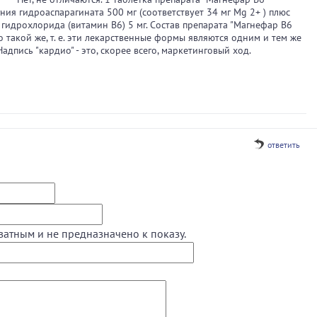
ния гидроаспарагината 500 мг (соответствует 34 мг Mg 2+ ) плюс
гидрохлорида (витамин В6) 5 мг. Состав препарата "Магнефар В6
о такой же, т. е. эти лекарственные формы являются одним и тем же
адпись "кардио" - это, скорее всего, маркетинговый ход.
ответить
ватным и не предназначено к показу.