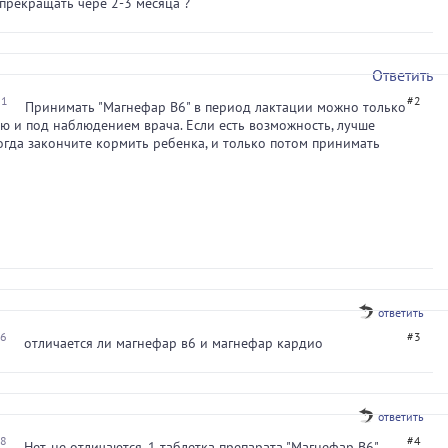
прекращать чере 2-3 месяца ?
Ответить
31
#2
Принимать "Магнефар В6" в период лактации можно только
ю и под наблюдением врача. Если есть возможность, лучше
огда закончите кормить ребенка, и только потом принимать
ответить
46
#3
отличается ли магнефар в6 и магнефар кардио
ответить
18
#4
Нет, не отличаются. 1 таблетка препарата "Магнефар В6"