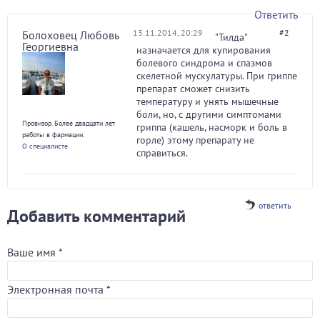
Ответить
13.11.2014, 20:29
#2
Болоховец Любовь
"Тилда"
Георгиевна
назначается для купирования
болевого синдрома и спазмов
скелетной мускулатуры. При гриппе
препарат сможет снизить
температуру и унять мышечные
боли, но, с другими симптомами
Провизор. Более двадцати лет
гриппа (кашель, насморк и боль в
работы в фармации.
горле) этому препарату не
О специалисте
справиться.
ответить
Добавить комментарий
Ваше имя
*
Электронная почта
*