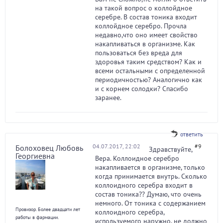
на такой вопрос о коллойдное
серебре. В состав тоника входит
коллойдное серебро. Прочла
недавно,что оно имеет свойство
накапливаться в организме. Как
пользоваться без вреда для
здоровья таким средством? Как и
всеми остальными с определенной
периодичностью? Аналогично как
и с корнем солодки? Спасибо
заранее.
ответить
04.07.2017, 22:02
#9
Болоховец Любовь
Здравствуйте,
Георгиевна
Вера. Коллоидное серебро
накапливается в организме, только
когда принимается внутрь. Сколько
коллоидного серебра входит в
состав тоника?? Думаю, что очень
немного. От тоника с содержанием
Провизор. Более двадцати лет
коллоидного серебра,
работы в фармации.
используемого наружно, не должно