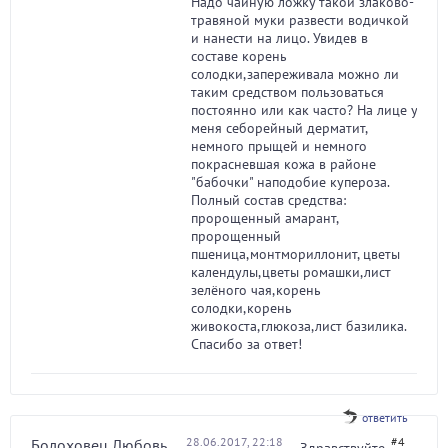
Надо чайную ложку такой злаково-
травяной муки развести водичкой
и нанести на лицо. Увидев в
составе корень
солодки,запереживала можно ли
таким средством пользоваться
постоянно или как часто? На лице у
меня себорейный дерматит,
немного прыщей и немного
покрасневшая кожа в районе
"бабочки" наподобие купероза.
Полный состав средства:
пророщенный амарант,
пророщенный
пшеница,монтмориллонит, цветы
календулы,цветы ромашки,лист
зелёного чая,корень
солодки,корень
живокоста,глюкоза,лист базилика.
Спасибо за ответ!
ответить
28.06.2017, 22:18
#4
Болоховец Любовь