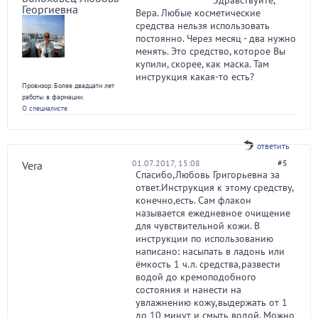
Здравствуйте,
Георгиевна
Вера. Любые косметические
средства нельзя использовать
постоянно. Через месяц - два нужно
менять. Это средство, которое Вы
купили, скорее, как маска. Там
инструкция какая-то есть?
Провизор. Более двадцати лет
работы в фармации.
О специалисте
ответить
01.07.2017, 15:08
#5
Vera
Спасибо,Любовь Григорьевна за
ответ.Инструкция к этому средству,
конечно,есть. Сам флакон
называется ежедневное очищение
для чувствительной кожи. В
инструкции по использованию
написано: насыпать в ладонь или
ёмкость 1 ч.л. средства,развести
водой до кремоподобного
состояния и нанести на
увлажнению кожу,выдержать от 1
до 10 минут и смыть водой. Можно