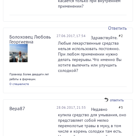
касается только при внутреннем
применении?
Ответить
27.06.2017, 17:54
#2
Болоховец Любовь
Здравствуйте.
Георгиевна
Любые лекарственные средства
нельзя использовать постоянно.
При любом применении нужно
делать перерывы. Что именно Вы
хотите вылечить или улучшить
солодкой?
Провизор. Более двадцати лет
работы в фармации.
О специалисте
ответить
28.06.2017, 21:55
#3
Вера87
Недавно
купила средство для умывания, оно
представляет собой мелко
перемолотые травы в муку, в том
числе и корень солодки там есть.