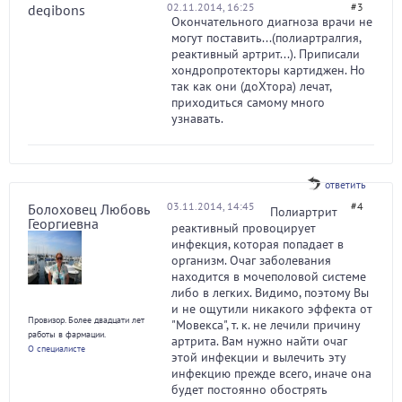
02.11.2014, 16:25
#3
degibons
Окончательного диагноза врачи не
могут поставить...(полиартралгия,
реактивный артрит...). Приписали
хондропротекторы картиджен. Но
так как они (доХтора) лечат,
приходиться самому много
узнавать.
ответить
03.11.2014, 14:45
#4
Болоховец Любовь
Полиартрит
Георгиевна
реактивный провоцирует
инфекция, которая попадает в
организм. Очаг заболевания
находится в мочеполовой системе
либо в легких. Видимо, поэтому Вы
и не ощутили никакого эффекта от
Провизор. Более двадцати лет
"Мовекса", т. к. не лечили причину
работы в фармации.
артрита. Вам нужно найти очаг
О специалисте
этой инфекции и вылечить эту
инфекцию прежде всего, иначе она
будет постоянно обострять