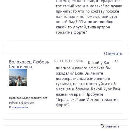
Посмотрел на состав, в терафлекс -
тот самый что и в мовекс.Что лучше
принять: то что по составу похоже
на что пил и не помогло или этот
новый бад? P.S а может вообще
какой то другой, типа артрон
триактив форте?
Ответить
02.11.2014, 15:46
#2
Болоховец Любовь
Какой у Вас
Георгиевна
диагноз и какого эффекта Вы
ожидали? Если Вы лечите
дегенеративные изменения в
суставах, на это может уйти от 6
месяцев и больше. Какой курс Вам
назначил врач? Пробуйте
Провизор. Более двадцати лет
"Терафлекс" или "Артрон триактив
работы в фармации.
форте".
О специалисте
ответить