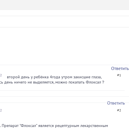
Ответить
52
#1
второй день у ребёнка 4года утром закисшие глаза,
сь день ничего не выделяется, можно покапать Флоксал？
Ответить
22
#2
. Препарат "Флоксал" является рецептурным лекарственным