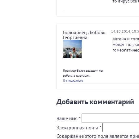
то вирус.Все 
14.10.2014, 18:
Болоховец Любовь
Георгиевна
ангина и тог
может только
гомеопатичес
Провизор. Более двадцати лет
работы в фармации.
О специалисте
Добавить комментарий
Ваше имя
*
Электронная почта
*
Содержание этого поля является при