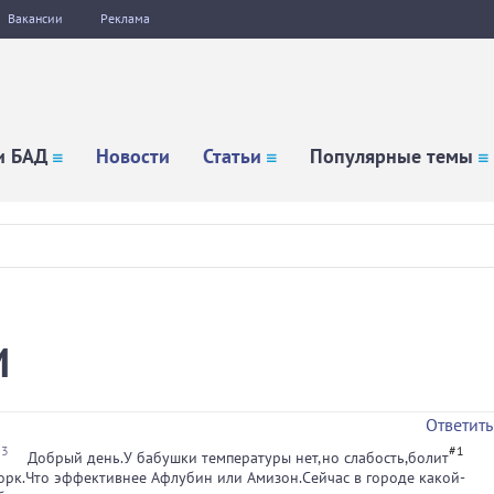
Вакансии
Реклама
и БАД
Новости
Статьи
Популярные темы
И
Ответить
23
#1
Добрый день.У бабушки температуры нет,но слабость,болит
орк.Что эффективнее Афлубин или Амизон.Сейчас в городе какой-