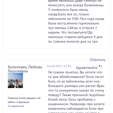
время месячных даже тамипул не
помог,хоть они всегда болезненны.
У гинеколога была месяц
назад.Было все ок, только
лейомиома по УЗИ. Пол года назад
была киста,лечила гормонально
три месяца. Сейчас в отпуске 2
недели. Что посоветуете?До
месячных ставила вибуркол 4 дня
по 1свечке помогло дня на три
Ответить
14.10.2017, 22:51
#2
Болоховец Любовь
Здравствуйте.
Георгиевна
Не совсем понятно, Вы хотите что-
то для обезболивания? Боли могут
быть из-за лейомиомы, если она
большого размера или растет. Врач
что-то конкретное сказал по этому
поводу? Также причиной подобных
Провизор. Более двадцати лет
болей могут быть проблемы с
работы в фармации.
кишечником. Например, при колите
О специалисте
кишечника наблюдаются боли при