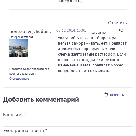
замерзнет.(((
Ответить
05.12.2014, 13:01
#2
Болоховец Любовь
Строгих
Георгиевна
указаний, что данный препарат
нельзя замораживать, нет. Препарат
должен быть прозрачным или
слегка желтоватым раствором. Если
не появится осадка или резкого
изменения цвета, препарат можно
Провизор. Более двадцати лет
попробовать использовать.
работы в фармации.
О специалисте
ответить
Добавить комментарий
Ваше имя
*
Электронная почта
*