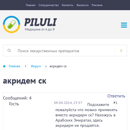
Главная
Сотрудничество
Контакты
Вакансии
Реклама
Главная
Форум
акридем ск
акридем ск
Ответить
Сообщений: 4
09.04.2014, 23:57
#1
Гость
Подскажите
пожалуйста что можно применять
вместо акридерм ск? Нахожусь в
Арабских Эмиратах, здесь
акридерм не продаётся.