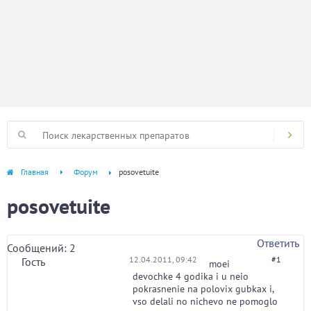
Главная
Форум
posovetuite
posovetuite
Ответить
Сообщений: 2
12.04.2011, 09:42
#1
Гость
moei
devochke 4 godika i u neio
pokrasnenie na polovix gubkax i,
vso delali no nichevo ne pomoglo