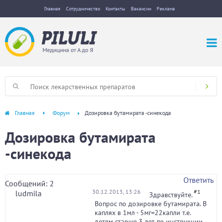
Главная
Сотрудничество
Контакты
Вакансии
Реклама
Главная
Форум
Дозировка бутамирата -синекода
Дозировка бутамирата
-синекода
Ответить
Сообщений: 2
30.12.2013, 13:26
#1
ludmila_
Здравствуйте.
Вопрос по дозировке бутамирата. В
каплях в 1мл - 5мг=22капли т.е.
детям старше 3 лет по инструкции