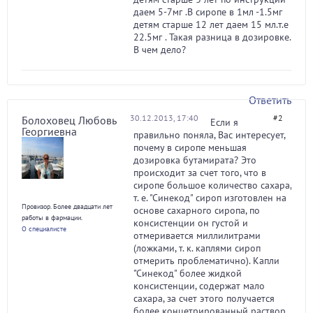
даем 5-7мг .В сиропе в 1мл -1.5мг
детям старше 12 лет даем 15 мл.т.е
22.5мг . Такая разница в дозировке.
В чем дело?
Ответить
30.12.2013, 17:40
#2
Болоховец Любовь
Если я
Георгиевна
правильно поняла, Вас интересует,
почему в сиропе меньшая
дозировка бутамирата? Это
происходит за счет того, что в
сиропе большое количество сахара,
т. е. "Синекод" сироп изготовлен на
Провизор. Более двадцати лет
основе сахарного сиропа, по
работы в фармации.
консистенции он густой и
О специалисте
отмеривается миллилитрами
(ложками, т. к. каплями сироп
отмерить проблематично). Капли
"Синекод" более жидкой
консистенции, содержат мало
сахара, за счет этого получается
более концетрированный раствор