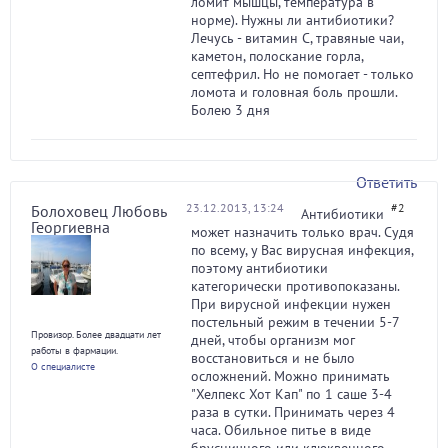
ломит мышцы, температура в
норме). Нужны ли антибиотики?
Лечусь - витамин С, травяные чаи,
каметон, полоскание горла,
септефрил. Но не помогает - только
ломота и головная боль прошли.
Болею 3 дня
Ответить
23.12.2013, 13:24
#2
Болоховец Любовь
Антибиотики
Георгиевна
может назначить только врач. Судя
по всему, у Вас вирусная инфекция,
поэтому антибиотики
категорически противопоказаны.
При вирусной инфекции нужен
постельный режим в течении 5-7
Провизор. Более двадцати лет
дней, чтобы организм мог
работы в фармации.
восстановиться и не было
О специалисте
осложнений. Можно принимать
"Хелпекс Хот Кап" по 1 саше 3-4
раза в сутки. Принимать через 4
часа. Обильное питье в виде