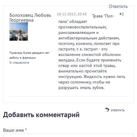
Ответить
18.12.2013, 20:43
#2
Болоховец Любовь
Трава "Пол-
Георгиевна
пала" обладает
противовоспалительным,
ранозаживляющим и
антибактериальным действием,
поэтому, конечно, помогает при
гастрите, т. к. гастрит - это
Провизор. Более двадцати лет
воспаление слизистой оболочки
работы в фармации.
желудка..Если будете применять
О специалисте
отвар или настой этой травы,
внимательно прочитайте
инструкцию. Жидкость нужно пить
через соломинку, чтобы не
разрушать эмаль зубов.
ответить
Добавить комментарий
Ваше имя
*