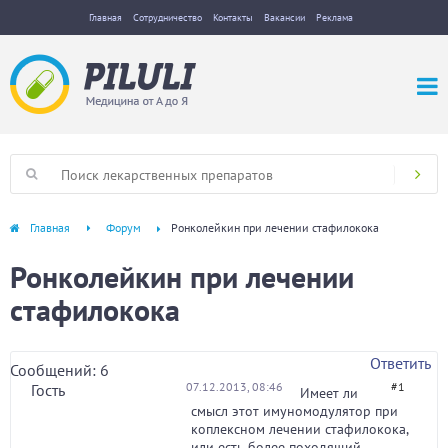
Главная
Сотрудничество
Контакты
Вакансии
Реклама
Главная
Форум
Ронколейкин при лечении стафилокока
Ронколейкин при лечении
стафилокока
Ответить
Сообщений: 6
07.12.2013, 08:46
#1
Гость
Имеет ли
смысл этот имуномодулятор при
коплексном лечении стафилокока,
или есть более походящий