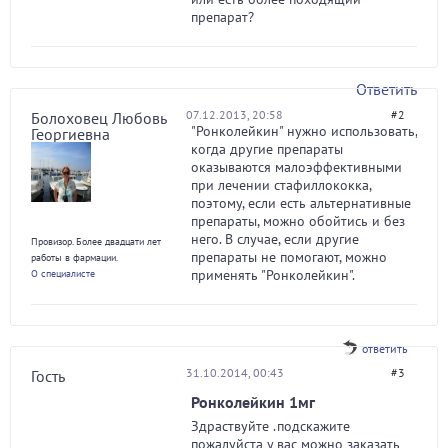
препарат?
Ответить
07.12.2013, 20:58
#2
Болоховец Любовь
"Ронколейкин" нужно использовать,
Георгиевна
когда другие препараты
оказываются малоэффективными
при лечении стафиллококка,
поэтому, если есть альтернативные
препараты, можно обойтись и без
него. В случае, если другие
Провизор. Более двадцати лет
препараты не помогают, можно
работы в фармации.
применять "Ронколейкин".
О специалисте
ответить
31.10.2014, 00:43
#3
Гость
Ронколейкин 1мг
Здраствуйте .подскажите
пожалуйста у вас можно заказать