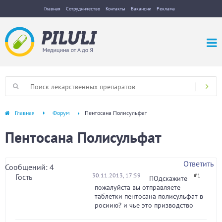
Главная
Сотрудничество
Контакты
Вакансии
Реклама
Главная
Форум
Пентосана Полисульфат
Пентосана Полисульфат
Ответить
Сообщений: 4
30.11.2013, 17:59
#1
Гость
ПОдскажите
пожалуйста вы отправляете
таблетки пентосана полисульфат в
росиию? и чье это призводство