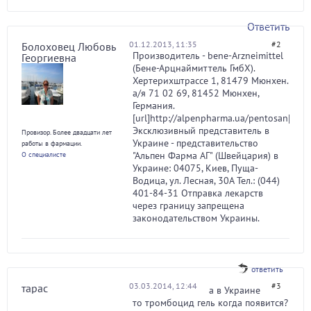
Ответить
01.12.2013, 11:35
#2
Болоховец Любовь
Производитель - bene-Arzneimittel
Георгиевна
(Бене-Арцнаймиттель ГмбХ).
Хертерихштрассе 1, 81479 Мюнхен.
а/я 71 02 69, 81452 Мюнхен,
Германия.
[url]http://alpenpharma.ua/pentosan[/url]
Эксклюзивный представитель в
Провизор. Более двадцати лет
Украине - представительство
работы в фармации.
"Альпен Фарма АГ" (Швейцария) в
О специалисте
Украине: 04075, Киев, Пуща-
Водица, ул. Лесная, 30А Тел.: (044)
401-84-31 Отправка лекарств
через границу запрещена
законодательством Украины.
ответить
03.03.2014, 12:44
#3
тарас
а в Украине
то тромбоцид гель когда появится?