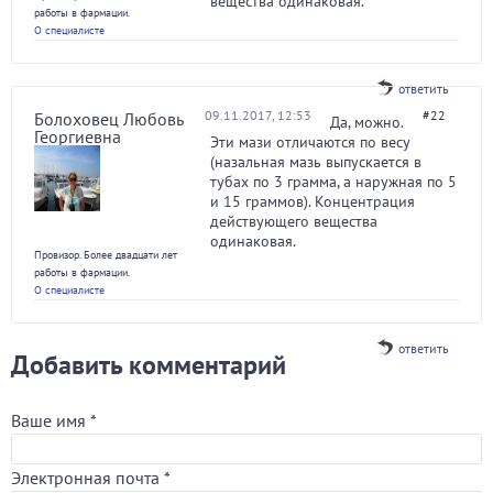
вещества одинаковая.
работы в фармации.
О специалисте
ответить
09.11.2017, 12:53
#22
Болоховец Любовь
Да, можно.
Георгиевна
Эти мази отличаются по весу
(назальная мазь выпускается в
тубах по 3 грамма, а наружная по 5
и 15 граммов). Концентрация
действующего вещества
одинаковая.
Провизор. Более двадцати лет
работы в фармации.
О специалисте
ответить
Добавить комментарий
Ваше имя
*
Электронная почта
*