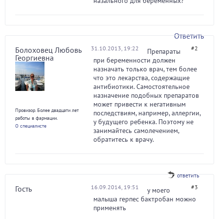
назального для беременных?
Ответить
31.10.2013, 19:22
#2
Болоховец Любовь
Препараты
Георгиевна
при беременности должен
назначать только врач, тем более
что это лекарства, содержащие
антибиотики. Самостоятельное
назначение подобных препаратов
может привести к негативным
Провизор. Более двадцати лет
последствиям, например, аллергии,
работы в фармации.
у будущего ребенка. Поэтому не
О специалисте
занимайтесь самолечением,
обратитесь к врачу.
ответить
16.09.2014, 19:51
#3
Гость
у моего
малыша герпес бактробан можно
применять