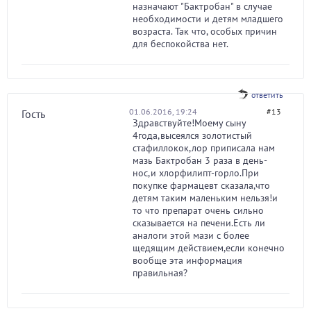
назначают "Бактробан" в случае
необходимости и детям младшего
возраста. Так что, особых причин
для беспокойства нет.
ответить
01.06.2016, 19:24
#13
Гость
Здравствуйте!Моему сыну
4года,высеялся золотистый
стафиллокок,лор приписала нам
мазь Бактробан 3 раза в день-
нос,и хлорфилипт-горло.При
покупке фармацевт сказала,что
детям таким маленьким нельзя!и
то что препарат очень сильно
сказывается на печени.Есть ли
аналоги этой мази с более
щедящим действием,если конечно
вообще эта информация
правильная?