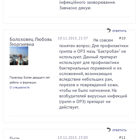
інфекційного захворювання.
Завчасно дякую
ответить
10.11.2015, 21:57
#10
Болоховец Любовь
Не совсем
Георгиевна
понятен вопрос. Для профилактики
гриппа и ОРЗ мазь "Бактробан" не
используют. Данный препарат
используют для профилактики
бактериальных поражений и их
осложнений, возникающих
Провизор. Более двадцати лет
вследствие небольших ран,
работы в фармации.
порезов и повреждений кожи,
О специалисте
чтобы не было нагноения. На
возбудителей вирусных инфекций
(грипп и ОРЗ) препарат не
действует.
ответить
13.11.2015, 23:05
#11
Гость