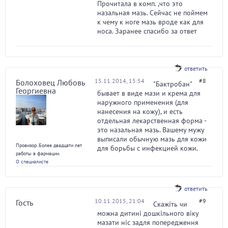
Прочитала в комп. ,что это
назальная мазь. Сейчас не поймем
к чему к ноге мазь вроде как для
носа. Заранее спасибо за ответ
ответить
15.11.2014, 15:54
#8
Болоховец Любовь
"Бактробан"
Георгиевна
бывает в виде мази и крема для
наружного применения (для
нанесения на кожу), и есть
отдельная лекарственная форма -
это назальная мазь. Вашему мужу
выписали обычную мазь для кожи
Провизор. Более двадцати лет
для борьбы с инфекцией кожи.
работы в фармации.
О специалисте
ответить
10.11.2015, 21:04
#9
Гость
Скажіть чи
можна дитині дошкільного віку
мазати ніс задля попередження