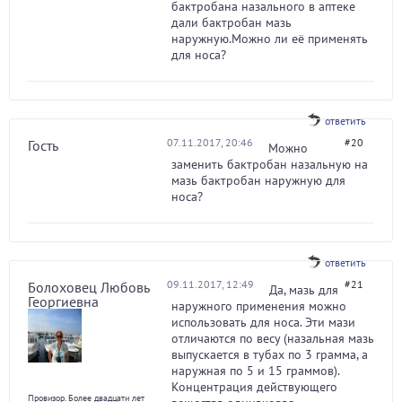
бактробана назального в аптеке
дали бактробан мазь
наружную.Можно ли её применять
для носа?
ответить
07.11.2017, 20:46
#20
Гость
Можно
заменить бактробан назальную на
мазь бактробан наружную для
носа?
ответить
09.11.2017, 12:49
#21
Болоховец Любовь
Да, мазь для
Георгиевна
наружного применения можно
использовать для носа. Эти мази
отличаются по весу (назальная мазь
выпускается в тубах по 3 грамма, а
наружная по 5 и 15 граммов).
Концентрация действующего
Провизор. Более двадцати лет