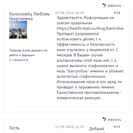
ответить
02.06.2016, 16:58
#14
Болоховец Любовь
Здравствуйте. Информация не
Георгиевна
совсем правильная
https://health.mail.ru/drug/bactroban/#ch
Препарат разрешается
использовать детям, т. к.
эффективность и безопасность
мази изучалась у пациентов от 2
Провизор. Более двадцати лет
месяцев. В Вашем случае
работы в фармации.
альтернативы этой мази нет, т. к.
О специалисте
нужно вылечить стафиллококк, а
мазь "Бактробан" именно и убивает
золотистый стафиллококк.
Использование мази в нос вряд ли
приведет к поражению печени.
Единственное противопоказание -
аллергическая реакция.
ответить
12.09.2016, 11:32
#15
Гость
Добрый