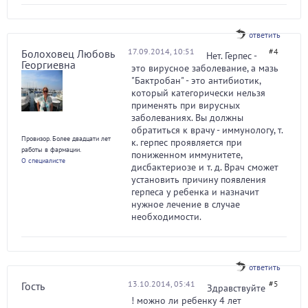
ответить
17.09.2014, 10:51
#4
Болоховец Любовь
Нет. Герпес -
Георгиевна
это вирусное заболевание, а мазь
"Бактробан" - это антибиотик,
который категорически нельзя
применять при вирусных
заболеваниях. Вы должны
обратиться к врачу - иммунологу, т.
Провизор. Более двадцати лет
к. герпес проявляется при
работы в фармации.
пониженном иммунитете,
О специалисте
дисбактериозе и т. д. Врач сможет
установить причину появления
герпеса у ребенка и назначит
нужное лечение в случае
необходимости.
ответить
13.10.2014, 05:41
#5
Гость
Здравствуйте
! можно ли ребенку 4 лет