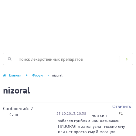
Главная
Форум
nizoral
nizoral
Ответить
Сообщений: 2
25.10.2013, 20:38
#1
Саш
мои син
забалел грибокм нам назначали
НИЗОРАЛ я хател узнат можно ему
или нет просто ему 8 месацов