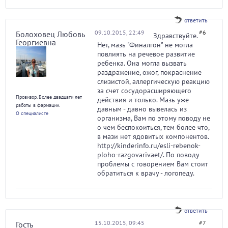
ответить
09.10.2015, 22:49
#6
Болоховец Любовь
Здравствуйте.
Георгиевна
Нет, мазь "Финалгон" не могла
повлиять на речевое развитие
ребенка. Она могла вызвать
раздражение, ожог, покраснение
слизистой, аллергическую реакцию
за счет сосудорасширяющего
Провизор. Более двадцати лет
действия и только. Мазь уже
работы в фармации.
давным - давно вывелась из
О специалисте
организма, Вам по этому поводу не
о чем беспокоиться, тем более что,
в мази нет ядовитых компонентов.
http://kinderinfo.ru/esli-rebenok-
ploho-razgovarivaet/. По поводу
проблемы с говорением Вам стоит
обратиться к врачу - логопеду.
ответить
15.10.2015, 09:45
#7
Гость