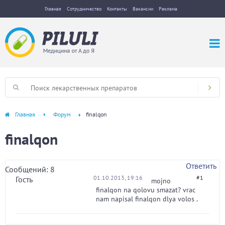
Главная
Сотрудничество
Контакты
Вакансии
Реклама
Главная
Форум
finalqon
finalqon
Ответить
Сообщений: 8
01.10.2013, 19:16
#1
Гость
mojno
finalqon na qolovu smazat? vrac
nam napisal finalqon dlya volos .