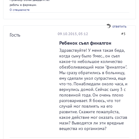
работы в фармации.
О специалисте
ответить
09.10.2015, 05:12
#5
Гость
Ребенок съел финалгон
Здравствуйте! У меня такая беда,
когда сыну было 9мес., он съел
какое-то небольшое количество
обезболивающий мази "финалгон".
Мы сразу обратились в больницу,
ему сделали укол супрастина, еще
что-то. Понаблюдали около часа, и
вернулись домой. Сейчас сыну 3 с
половиной года. Он очень плохо
разговаривает. Я боюсь, что тот
случай мог повлиять на его
развитие. Скажите пожалуйста,
какое действие мог оказать состав
мази? Выводятся ли эти вредные
вещества из организма?