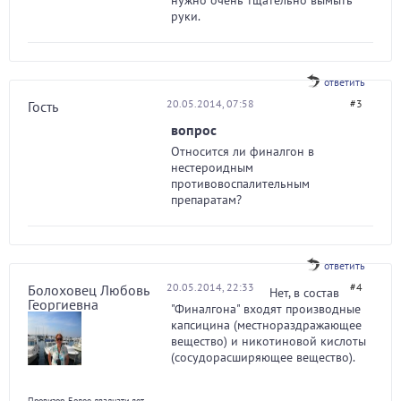
нужно очень тщательно вымыть
руки.
ответить
20.05.2014, 07:58
#3
Гость
вопрос
Относится ли финалгон в
нестероидным
противовоспалительным
препаратам?
ответить
20.05.2014, 22:33
#4
Болоховец Любовь
Нет, в состав
Георгиевна
"Финалгона" входят производные
капсицина (местнораздражающее
вещество) и никотиновой кислоты
(сосудорасширяющее вещество).
Провизор. Более двадцати лет