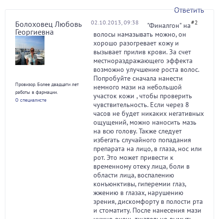
Ответить
02.10.2013, 09:38
#2
Болоховец Любовь
"Финалгон" на
Георгиевна
волосы намазывать можно, он
хорошо разогревает кожу и
вызывает прилив крови. За счет
местнораздражающего эффекта
возможно улучшение роста волос.
Попробуйте сначала нанести
Провизор. Более двадцати лет
немного мази на небольшой
работы в фармации.
участок кожи , чтобы проверить
О специалисте
чувствительность. Если через 8
часов не будет никаких негативных
ощущений, можно наносить мазь
на всю голову. Также следует
избегать случайного попадания
препарата на лицо, в глаза, нос или
рот. Это может привести к
временному отеку лица, боли в
области лица, воспалению
конъюнктивы, гиперемии глаз,
жжению в глазах, нарушению
зрения, дискомфорту в полости рта
и стоматиту. После нанесения мази