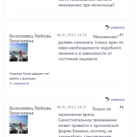
микожинакс при молочнице?
ответить
06.01.2015, 16:35
#7
Болоховец Любовь
"Микожинакс"
Георгиевна
должен назначать только врач по
мере необходимости подобного
лечения и в зависимости от
состояния пациента.
Провизор. Более двадцати лет
работы в фармации.
О специалисте
ответить
06.01.2015, 16:37
#8
Болоховец Любовь
Только по
Георгиевна
назначению врача.
Самостоятельное применение
может привести к хронической
форме болезни, поэтому, не
занимайтесь самолечением,