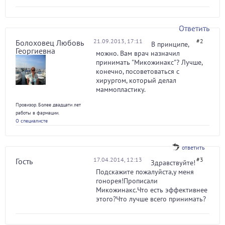
Ответить
21.09.2013, 17:11
#2
Болоховец Любовь
В принципе,
Георгиевна
можно. Вам врач назначил
принимать "Микожинакс"? Лучше,
конечно, посоветоваться с
хирургом, который делал
маммопластику.
Провизор. Более двадцати лет
работы в фармации.
О специалисте
ответить
17.04.2014, 12:13
#3
Гость
Здравствуйте!
Подскажите пожалуйста,у меня
гонорея!Прописали
Микожинакс.Что есть эффективнее
этого?Что лучше всего принимать?