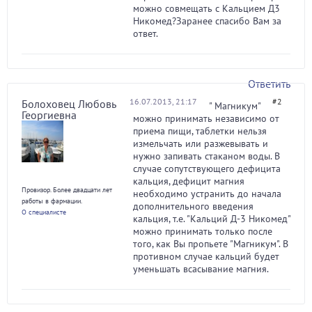
можно совмещать с Кальцием Д3
Никомед?Заранее спасибо Вам за
ответ.
Ответить
16.07.2013, 21:17
#2
Болоховец Любовь
" Магникум"
Георгиевна
можно принимать независимо от
приема пищи, таблетки нельзя
измельчать или разжевывать и
нужно запивать стаканом воды. В
случае сопутствующего дефицита
кальция, дефицит магния
Провизор. Более двадцати лет
необходимо устранить до начала
работы в фармации.
дополнительного введения
О специалисте
кальция, т.е. "Кальций Д-3 Никомед"
можно принимать только после
того, как Вы пропьете "Магникум". В
противном случае кальций будет
уменьшать всасывание магния.