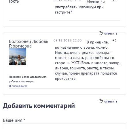
Гость
Можно ли
употреблять магникум при
гастрите?
ответить
09.12.2015, 12:33
#6
Болоховец Любовь
В принципе,
Георгиевна
по назначению врача, можно.
Иногда, очень редко, препарат
может вызывать расстройства со
стороны ЖКТ (боль в животе, запор,
диарея, тошнота, рвота), в таком
случае, прием препарата придется
Провизор. Более двадцати лет
прекратить.
работы в фармации.
О специалисте
ответить
Добавить комментарий
Ваше имя
*