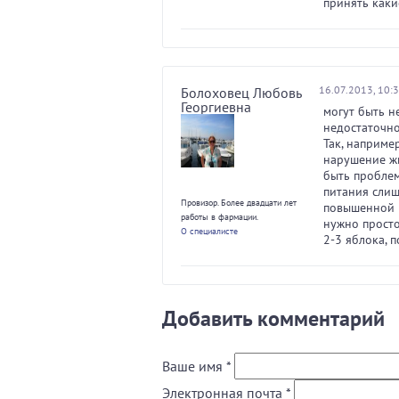
принять каки
16.07.2013, 10:
Болоховец Любовь
Георгиевна
могут быть н
недостаточно
Так, наприме
нарушение жи
быть проблем
питания слиш
Провизор. Более двадцати лет
повышенной к
работы в фармации.
нужно просто
О специалисте
2-3 яблока, 
Добавить комментарий
Ваше имя
*
Электронная почта
*