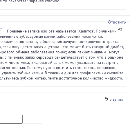
е-то лекарства? заранее спасибо
Ответить
37
#2
Появление запаха изо рта называется "Халитоз". Причинами
елеченные зубы, зубные камни, заболевания носоглотки,
е количество слюны, заболевания желудочно- кишечного тракта.
р, если ощущается запах ацетона - это может быть сахарный диабет,
рового обмена, заболевания почек; если пахнет мышами - могут
ы с печенью; запах серовода свидетельствует о том, что в рационе
ком много мяса; кисловатый запах может указывать на гастрит с
ислотностью. Поэтому нужно посетить стоматолога, возможно,
 удалить зубные камни. В течении дня для профилактики сьедайте
пользуйтесь зубной нитью, пейте достаточное количество жидкости.
ответить