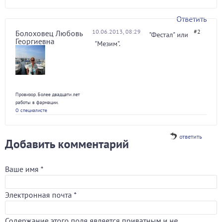
Ответить
10.06.2013, 08:29
#2
Болоховец Любовь
"Фестал" или
Георгиевна
"Мезим".
Провизор. Более двадцати лет
работы в фармации.
О специалисте
ответить
Добавить комментарий
Ваше имя
*
Электронная почта
*
Содержание этого поля является приватным и не