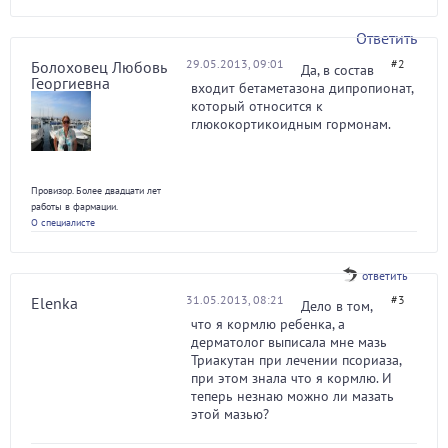
Ответить
29.05.2013, 09:01
#2
Болоховец Любовь
Да, в состав
Георгиевна
входит бетаметазона дипропионат,
который относится к
глюкокортикоидным гормонам.
Провизор. Более двадцати лет
работы в фармации.
О специалисте
ответить
31.05.2013, 08:21
#3
Elenka
Дело в том,
что я кормлю ребенка, а
дерматолог выписала мне мазь
Триакутан при лечении псориаза,
при этом знала что я кормлю. И
теперь незнаю можно ли мазать
этой мазью?