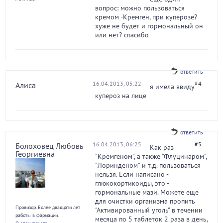
вопрос: можно пользоваться
кремом -Кремген, при куперозе?
хуже не будет и гормональный он
или нет? спасибо
ответить
16.04.2013, 05:22
#4
Алиса
я имела ввиду
купероз на лице
ответить
16.04.2013, 06:25
#5
Болоховец Любовь
Как раз
Георгиевна
"Кремгеном", а также "Флуцинаром",
"Лоринденом" и т.д. пользоваться
нельзя. Если написано -
глюкокортикоиды, это -
гормональные мази. Можете еще
для очистки организма пропить
Провизор. Более двадцати лет
"Активированный уголь" в течении
работы в фармации.
месяца по 5 таблеток 2 раза в день,