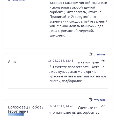
О специалисте
запивая стаканом чистой воды, или
использовать любой другой
сорбент ("Энтеросгель", "Атоксил").
Принимайте "Аскорутин" для
укрепления сосудов, пейте зеленый
чай. Можно делать ванночки для
лица с ромашкой, чередой,
шалфеем.
ответить
16.04.2013, 12:45
#6
Алиса
а какой крем
Вы можете посоветовать: кожа на
лице куперозная + аллергия,
красные пятна и шелушатся, на лбу,
висках, подбородке
ответить
16.04.2013, 14:49
#7
Болоховец Любовь
Сделайте то,
Георгиевна
что написано выше: сорбенты,