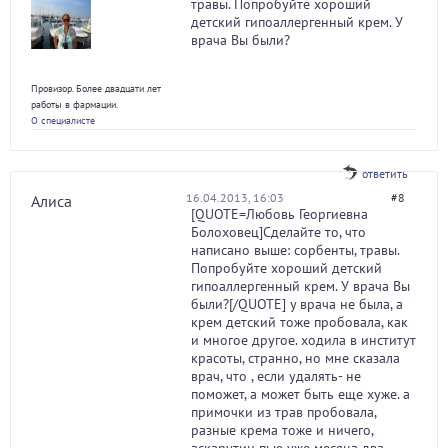
травы. Попробуйте хороший
детский гипоаллергенный крем. У
врача Вы были?
Провизор. Более двадцати лет
работы в фармации.
О специалисте
ответить
16.04.2013, 16:03
#8
Алиса
[QUOTE=Любовь Георгиевна
Болоховец]Сделайте то, что
написано выше: сорбенты, травы.
Попробуйте хороший детский
гипоаллергенный крем. У врача Вы
были?[/QUOTE] у врача не была, а
крем детский тоже пробовала, как
и многое другое. ходила в институт
красоты, странно, но мне сказала
врач, что , если удалять- не
поможет, а может быть еще хуже. а
примочки из трав пробовала,
разные крема тоже и ничего,