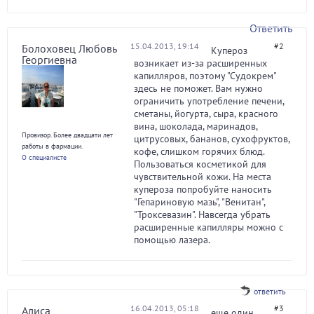
Ответить
15.04.2013, 19:14
#2
Болоховец Любовь
Купероз
Георгиевна
возникает из-за расширенных
капилляров, поэтому "Судокрем"
здесь не поможет. Вам нужно
ограничить употребление печени,
сметаны, йогурта, сыра, красного
вина, шоколада, маринадов,
Провизор. Более двадцати лет
цитрусовых, бананов, сухофруктов,
работы в фармации.
кофе, слишком горячих блюд.
О специалисте
Пользоваться косметикой для
чувствительной кожи. На места
купероза попробуйте наносить
"Гепариновую мазь", "Венитан",
"Троксевазин". Навсегда убрать
расширенные капилляры можно с
помощью лазера.
ответить
16.04.2013, 05:18
#3
Алиса
еще один