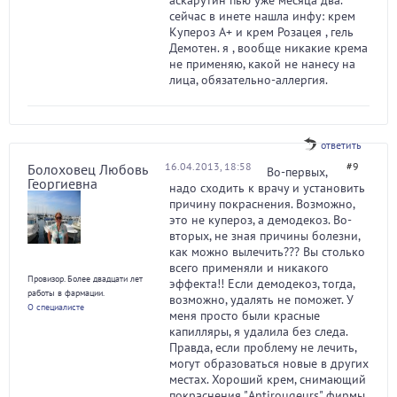
аскарутин пью уже месяца два.
сейчас в инете нашла инфу: крем
Купероз А+ и крем Розацея , гель
Демотен. я , вообще никакие крема
не применяю, какой не нанесу на
лица, обязательно-аллергия.
ответить
16.04.2013, 18:58
#9
Болоховец Любовь
Во-первых,
Георгиевна
надо сходить к врачу и установить
причину покраснения. Возможно,
это не купероз, а демодекоз. Во-
вторых, не зная причины болезни,
как можно вылечить??? Вы столько
всего применяли и никакого
Провизор. Более двадцати лет
эффекта!! Если демодекоз, тогда,
работы в фармации.
возможно, удалять не поможет. У
О специалисте
меня просто были красные
капилляры, я удалила без следа.
Правда, если проблему не лечить,
могут образоваться новые в других
местах. Хороший крем, снимающий
покраснения "Antirougeurs" фирмы