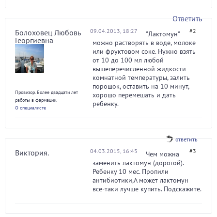
Ответить
09.04.2013, 18:27
#2
Болоховец Любовь
"Лактомун"
Георгиевна
можно растворять в воде, молоке
или фруктовом соке. Нужно взять
от 10 до 100 мл любой
вышеперечисленной жидкости
комнатной температуры, залить
порошок, оставить на 10 минут,
Провизор. Более двадцати лет
хорошо перемешать и дать
работы в фармации.
ребенку.
О специалисте
ответить
04.03.2015, 16:45
#3
Виктория.
Чем можна
заменить лактомун (дорогой).
Ребенку 10 мес. Пропили
антибиотики,А может лактомун
все-таки лучше купить. Подскажите.