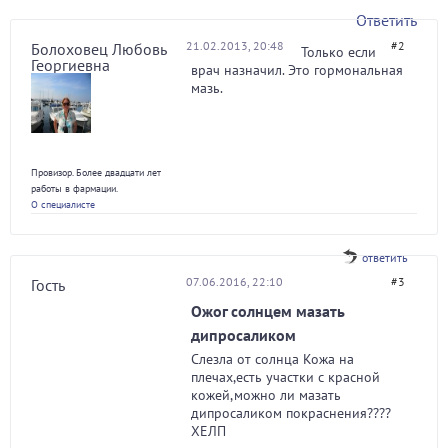
Ответить
21.02.2013, 20:48
#2
Болоховец Любовь
Только если
Георгиевна
врач назначил. Это гормональная
мазь.
Провизор. Более двадцати лет
работы в фармации.
О специалисте
ответить
07.06.2016, 22:10
#3
Гость
Ожог солнцем мазать
дипросаликом
Слезла от солнца Кожа на
плечах,есть участки с красной
кожей,можно ли мазать
дипросаликом покраснения????
ХЕЛП