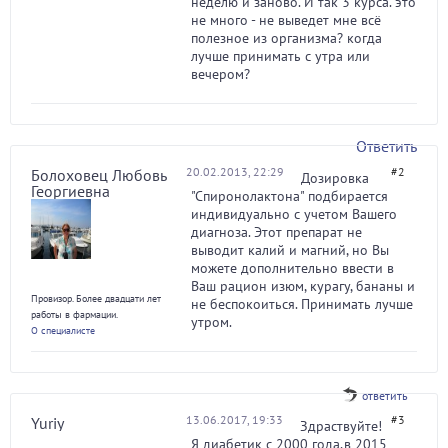
неделю и заново. И так 3 курса. это
не много - не выведет мне всё
полезное из организма? когда
лучше принимать с утра или
вечером?
Ответить
20.02.2013, 22:29
#2
Болоховец Любовь
Дозировка
Георгиевна
"Спиронолактона" подбирается
индивидуально с учетом Вашего
диагноза. Этот препарат не
выводит калий и магний, но Вы
можете дополнительно ввести в
Ваш рацион изюм, курагу, бананы и
Провизор. Более двадцати лет
не беспокоиться. Принимать лучше
работы в фармации.
утром.
О специалисте
ответить
13.06.2017, 19:33
#3
Yuriy
Здраствуйте!
Я диабетик с 2000 года,в 2015