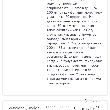
году мне проописали
спиринолактон 2 раза в день по
100 мг так как функция моих почек
упала ниже 20 процентов . Не
давно а точнее в марте я сбросил
вес на 30 кг и у меня появились
такие симптомы как я не могу
стоять так как сильно кружиться
голова,сильная аритмия
сердца,пульс 125 ударов давление
200 на 65 а так же сильнейшие
запоры и общее слабое
состояние.Да со дня на день я жду
когда мне будут делать гемодиализ
так как работа почек критическая
то мне сделали операцию для
создания фистулы.У меня вопрос
стоит ли мне отказаться от приема
этого лекарства.
ответить
13.06.2017, 20:15
#4
Болоховец Любовь
Здравствуйте,