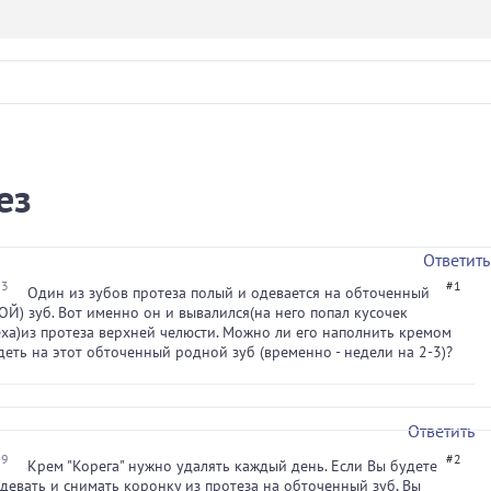
ез
Ответить
23
#1
Один из зубов протеза полый и одевается на обточенный
Й) зуб. Вот именно он и вывалился(на него попал кусочек
ха)из протеза верхней челюсти. Можно ли его наполнить кремом
адеть на этот обточенный родной зуб (временно - недели на 2-3)?
Ответить
09
#2
Крем "Корега" нужно удалять каждый день. Если Вы будете
девать и снимать коронку из протеза на обточенный зуб, Вы