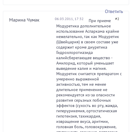
Ответить
06.03.2011, 17:32
#2
Марина Чумак
При приеме
Модуретика дополнительное
использование Аспаркама крайне
нежелательно, так как Модуретик
(Швейцария) в своем составе уже
содержит кроме диуретика
Гидрохлоротиазида
калийсберегающее вещество -
Амилорид, который уменьшает
выведение калия и магния.
Модуретик считается препаратом с
умеренно выраженной
активностью, тем не менее
длительное применение не
рекомендуется из-за опасности
развития серьзных побочных
эффектов (сухость во рту, жажда,
гиперурикемия, ортостатическая
гипотензия, тахикардия,
извращение вкуса, аритмии,
головная боль, головокружение,