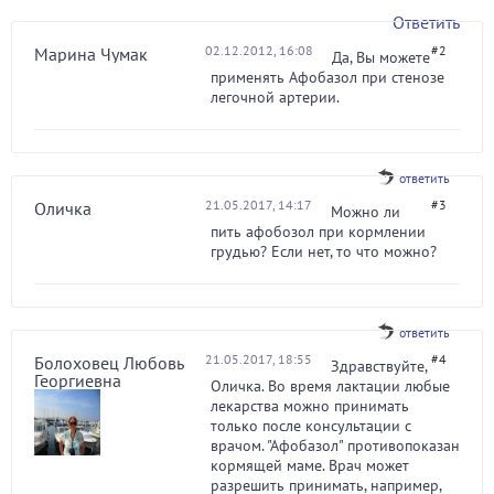
Ответить
02.12.2012, 16:08
#2
Марина Чумак
Да, Вы можете
применять Афобазол при стенозе
легочной артерии.
ответить
21.05.2017, 14:17
#3
Оличка
Можно ли
пить афобозол при кормлении
грудью? Если нет, то что можно?
ответить
21.05.2017, 18:55
#4
Болоховец Любовь
Здравствуйте,
Георгиевна
Оличка. Во время лактации любые
лекарства можно принимать
только после консультации с
врачом. "Афобазол" противопоказан
кормящей маме. Врач может
разрешить принимать, например,