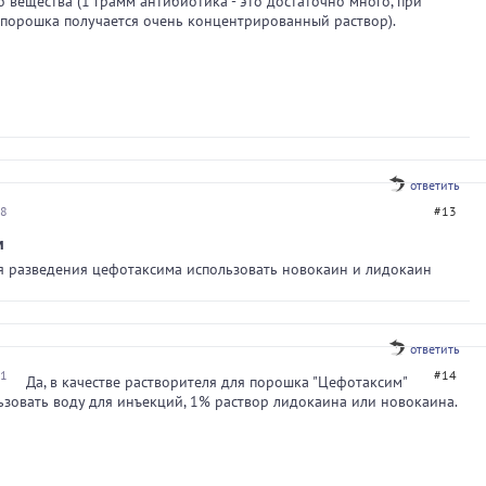
 вещества (1 грамм антибиотика - это достаточно много, при
порошка получается очень концентрированный раствор).
ответить
48
#13
м
я разведения цефотаксима использовать новокаин и лидокаин
ответить
11
#14
Да, в качестве растворителя для порошка "Цефотаксим"
зовать воду для инъекций, 1% раствор лидокаина или новокаина.