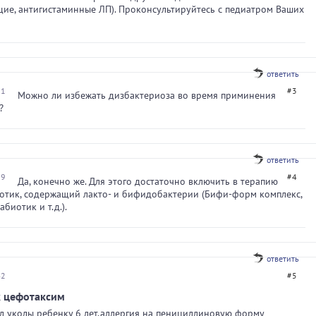
ие, антигистаминные ЛП). Проконсультируйтесь с педиатром Ваших
ответить
31
#3
Можно ли избежать дизбактериоза во время приминения
?
ответить
59
#4
Да, конечно же. Для этого достаточно включить в терапию
отик, содержащий лакто- и бифидобактерии (Бифи-форм комплекс,
абиотик и т.д.).
ответить
42
#5
 цефотаксим
л уколы ребенку 6 лет,аллергия на пенициллиновую форму