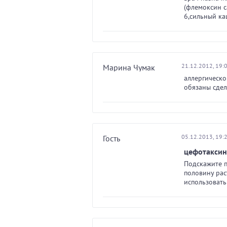
(флемоксин с
6,сильный ка
21.12.2012, 19:
Марина Чумак
аллергическо
обязаны сде
05.12.2013, 19:
Гость
цефотаксин
Подскажите п
половину рас
использовать 