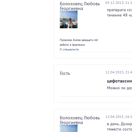
05.12.2013, 21:
Болоховец Любовь
Георгиевна
препарата со
течение 48 ч
Провизор. Более двадцати лет
работы в фармации.
О специалисте
12.04.2015, 21:
Гость
цефотакси
Можно ли дел
13.04.2015, 16:
Болоховец Любовь
Георгиевна
в день. Дози
тяжести сост