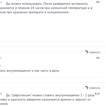
22
#8
Да, можно использовать. После разведении активность
храняется в течение 24 часов при комнатной температуре и в
асов при хранении препарата в холодильнике.
ответить
41
#9
м
ать внутримышечно и как часто в день
ответить
19
#10
Да, "Цефотаксим" можно ставить внутримышечно 1 - 2 раза
ровка и кратность введения назначается врачом и зависит от
ояния.