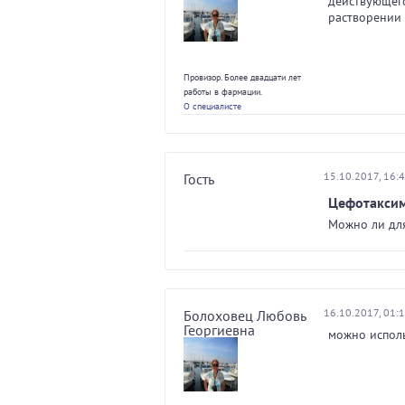
действующего
растворении 
Провизор. Более двадцати лет
работы в фармации.
О специалисте
15.10.2017, 16:
Гость
Цефотакси
Можно ли дл
16.10.2017, 01:
Болоховец Любовь
Георгиевна
можно исполь