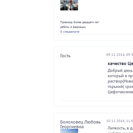
Провизор. Более двадцати лет
работы в фармации.
О специалисте
09.12.2016, 09:
Гость
качество Ц
Добрый день!
который я пр
раствор(Ново
горький( сро
Цефотаксима
10.12.2016, 11:
Болоховец Любовь
Георгиевна
Липкость, в 