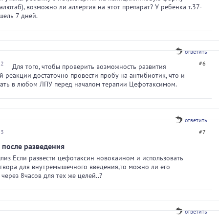
алютаб), возможно ли аллергия на этот препарат? У ребенка т.37-
шель 7 дней.
ответить
02
#6
Для того, чтобы проверить возможность развития
й реакции достаточно провести пробу на антибиотик, что и
лать в любом ЛПУ перед началом терапии Цефотаксимом.
ответить
23
#7
 после разведения
лиз Если развести цефотаксин новокаином и использовать
твора для внутремышечного введения,то можно ли его
через 8часов для тех же целей..?
ответить