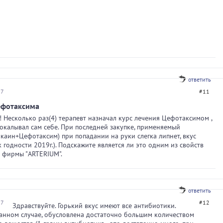
ответить
37
#11
ефотаксима
 Несколько раз(4) терапевт назначал курс лечения Цефотаксимом ,
окалывал сам себе. При последней закупке, применяемый
каин+Цефотаксим) при попадании на руки слегка липнет, вкус
к годности 2019г.). Подскажите является ли это одним из свойств
 фирмы "ARTERIUM".
ответить
07
#12
Здравствуйте. Горький вкус имеют все антибиотики.
данном случае, обусловлена достаточно большим количеством