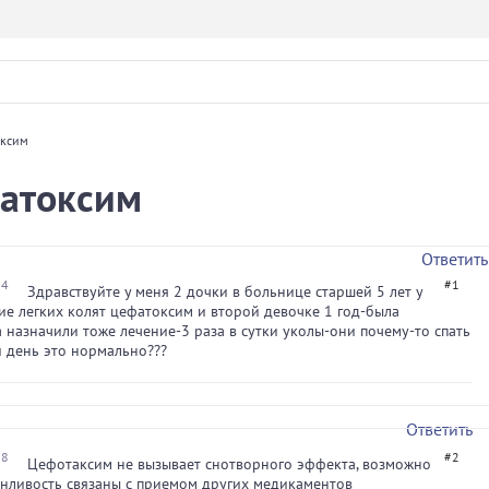
оксим
фатоксим
Ответить
34
#1
Здравствуйте у меня 2 дочки в больнице старшей 5 лет у
ие легких колят цефатоксим и второй девочке 1 год-была
 назначили тоже лечение-3 раза в сутки уколы-они почему-то спать
 день это нормально???
Ответить
28
#2
Цефотаксим не вызывает снотворного эффекта, возможно
онливость связаны с приемом других медикаментов