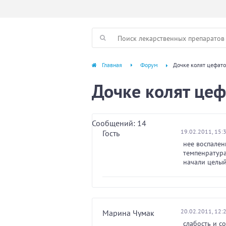
Главная
Форум
Дочке колят цефат
Дочке колят це
Сообщений: 14
19.02.2011, 15:
Гость
нее воспален
темпенратура
начали целый
20.02.2011, 12:
Марина Чумак
слабость и с