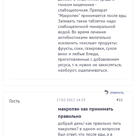
тонком кишечнике -
слабощелочная. Препарат
"Макропен" принимается после еды.
Запивать такие таблетки надо
слабощелочной минеральной
водой. Во время лечения
антибиотиками желательно
исключить «кислые» продукты:
фрукты, соки, газировки, сухое
вино и любые блюда,
приготовленные с добавлением
уксуса, т. е. нужно не закисляться,
наоборот, ощелачиваться.
ответить
17.02.2017, 14:33
#21
Гость
макропен как принимать
правильно
добрый день! как првильно пить
макропен? в одном из вопросов
был ответ, что после еды, а в