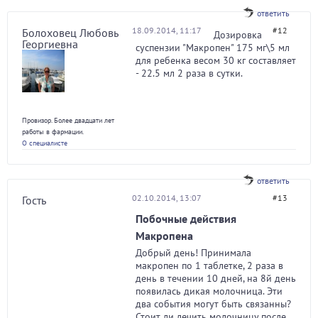
ответить
18.09.2014, 11:17
#12
Болоховец Любовь
Дозировка
Георгиевна
суспензии "Макропен" 175 мг\5 мл
для ребенка весом 30 кг составляет
- 22.5 мл 2 раза в сутки.
Провизор. Более двадцати лет
работы в фармации.
О специалисте
ответить
02.10.2014, 13:07
#13
Гость
Побочные действия
Макропена
Добрый день! Принимала
макропен по 1 таблетке, 2 раза в
день в течении 10 дней, на 8й день
появилась дикая молочница. Эти
два события могут быть связанны?
Стоит ли лечить молочницу после