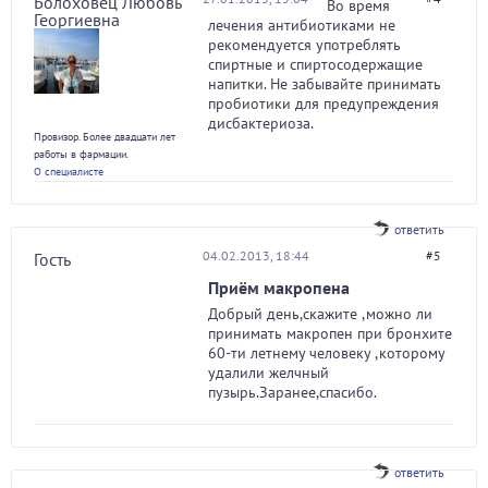
Болоховец Любовь
Во время
Георгиевна
лечения антибиотиками не
рекомендуется употреблять
спиртные и спиртосодержащие
напитки. Не забывайте принимать
пробиотики для предупреждения
дисбактериоза.
Провизор. Более двадцати лет
работы в фармации.
О специалисте
ответить
04.02.2013, 18:44
#5
Гость
Приём макропена
Добрый день,скажите ,можно ли
принимать макропен при бронхите
60-ти летнему человеку ,которому
удалили желчный
пузырь.Заранее,спасибо.
ответить