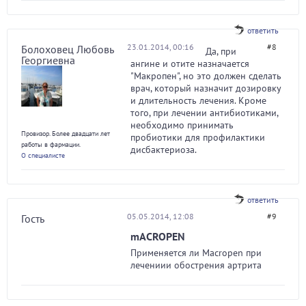
ответить
23.01.2014, 00:16
#8
Болоховец Любовь
Да, при
Георгиевна
ангине и отите назначается
"Макропен", но это должен сделать
врач, который назначит дозировку
и длительность лечения. Кроме
того, при лечении антибиотиками,
необходимо принимать
Провизор. Более двадцати лет
пробиотики для профилактики
работы в фармации.
дисбактериоза.
О специалисте
ответить
05.05.2014, 12:08
#9
Гость
mACROPEN
Применяется ли Macropen при
лечениии обострения артрита