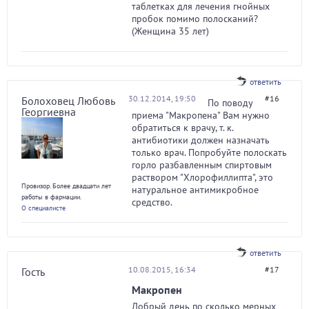
таблетках для лечения гнойных
пробок помимо полосканий?
(Женщина 35 лет)
ответить
30.12.2014, 19:50
#16
Болоховец Любовь
По поводу
Георгиевна
приема "Макропена" Вам нужно
обратиться к врачу, т. к.
антибиотики должен назначать
только врач. Попробуйте полоскать
горло разбавленным спиртовым
раствором "Хлорофиллипта", это
Провизор. Более двадцати лет
натуральное антимикробное
работы в фармации.
средство.
О специалисте
ответить
10.08.2015, 16:34
#17
Гость
Макропен
Добрый день по сколько мерных