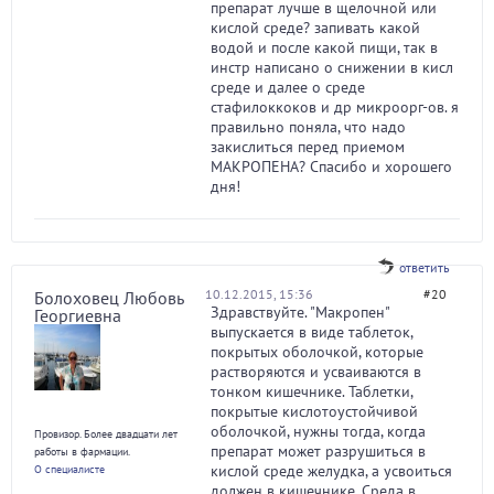
препарат лучше в щелочной или
кислой среде? запивать какой
водой и после какой пищи, так в
инстр написано о снижении в кисл
среде и далее о среде
стафилоккоков и др микроорг-ов. я
правильно поняла, что надо
закислиться перед приемом
МАКРОПЕНА? Спасибо и хорошего
дня!
ответить
10.12.2015, 15:36
#20
Болоховец Любовь
Здравствуйте. "Макропен"
Георгиевна
выпускается в виде таблеток,
покрытых оболочкой, которые
растворяются и усваиваются в
тонком кишечнике. Таблетки,
покрытые кислотоустойчивой
оболочкой, нужны тогда, когда
Провизор. Более двадцати лет
препарат может разрушиться в
работы в фармации.
кислой среде желудка, а усвоиться
О специалисте
должен в кишечнике. Среда в