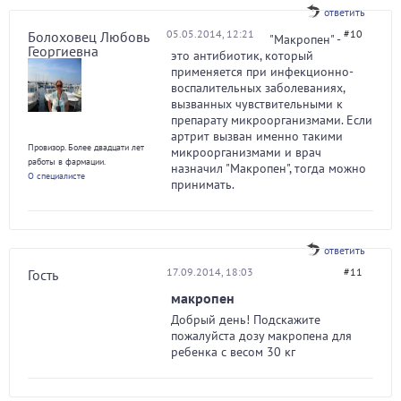
ответить
05.05.2014, 12:21
#10
Болоховец Любовь
"Макропен" -
Георгиевна
это антибиотик, который
применяется при инфекционно-
воспалительных заболеваниях,
вызванных чувствительными к
препарату микроорганизмами. Если
артрит вызван именно такими
Провизор. Более двадцати лет
микроорганизмами и врач
работы в фармации.
назначил "Макропен", тогда можно
О специалисте
принимать.
ответить
17.09.2014, 18:03
#11
Гость
макропен
Добрый день! Подскажите
пожалуйста дозу макропена для
ребенка с весом 30 кг