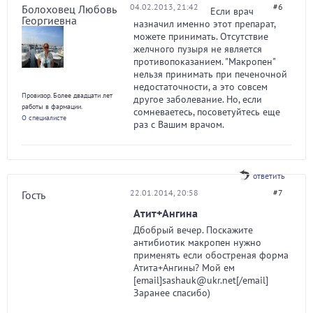
04.02.2013, 21:42
#6
Болоховец Любовь
Если врач
Георгиевна
назначил именно этот препарат,
можете принимать. Отсутствие
желчного пузыря не является
противопоказанием. "Макропен"
нельзя принимать при печеночной
недостаточности, а это совсем
Провизор. Более двадцати лет
другое заболевание. Но, если
работы в фармации.
сомневаетесь, посоветуйтесь еще
О специалисте
раз с Вашим врачом.
ответить
22.01.2014, 20:58
#7
Гость
Атит+Ангина
Дбобрый вечер. Поскажите
антибиотик макропен нужно
применять если обостреная форма
Атита+Ангины? Мой ем
[email]sashauk@ukr.net[/email]
Заранее спасибо)