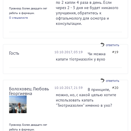
по 2 капли 4 раза в день. Если
через 2 - 3 дня не будет никакого
Провизор. Более двадцати лет
улучшения, обратитесь к
работы в фармации.
офтальмологу для осмотра и
О специалисте
консультации.
ответить
10.10.2017, 03:19
#19
Гость
Чи можна
капати тіотриазолін у вухо
ответить
10.10.2017, 21:59
#20
Болоховец Любовь
В принципе,
Георгиевна
можно, но, с какой целью хотите
использовать капать
"Тиотриазолин" именно в ухо?
Провизор. Более двадцати лет
работы в фармации.