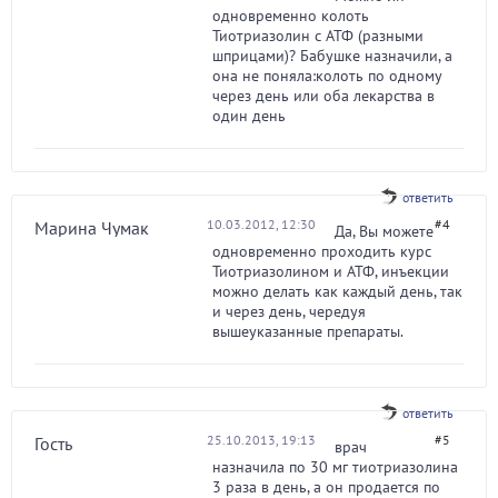
одновременно колоть
Тиотриазолин с АТФ (разными
шприцами)? Бабушке назначили, а
она не поняла:колоть по одному
через день или оба лекарства в
один день
ответить
10.03.2012, 12:30
#4
Марина Чумак
Да, Вы можете
одновременно проходить курс
Тиотриазолином и АТФ, инъекции
можно делать как каждый день, так
и через день, чередуя
вышеуказанные препараты.
ответить
25.10.2013, 19:13
#5
Гость
врач
назначила по 30 мг тиотриазолина
3 раза в день, а он продается по