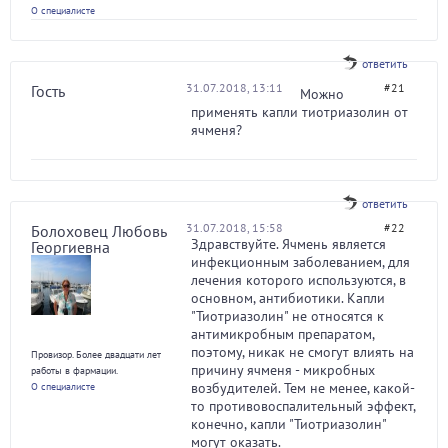
О специалисте
ответить
31.07.2018, 13:11
#21
Гость
Можно
применять капли тиотриазолин от
ячменя?
ответить
31.07.2018, 15:58
#22
Болоховец Любовь
Здравствуйте. Ячмень является
Георгиевна
инфекционным заболеванием, для
лечения которого используются, в
основном, антибиотики. Капли
"Тиотриазолин" не относятся к
антимикробным препаратом,
поэтому, никак не смогут влиять на
Провизор. Более двадцати лет
причину ячменя - микробных
работы в фармации.
возбудителей. Тем не менее, какой-
О специалисте
то противовоспалительный эффект,
конечно, капли "Тиотриазолин"
могут оказать.