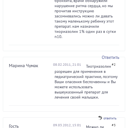
бронхита, врачи обнаружили
нарушение ритма сердца, но мы
прочитав инструкцию
засомневались можно ли давать
такому маленькому ребенку этот
препарат. нам назначили
тиориазолин 1% один раз в сутки
n10.
Ответить
08.02.2011, 21:01
#2
Марина Чумак
Тиотриазолин
разрешен для применения в
педиатрический практике, поэтому
Ваши опасения беспочвенны и Вы
можете использовать
вышеуказанный препарат для
лечения своей малышки.
ответить
09.03.2012, 15:01
#3
Гость
Можно ли