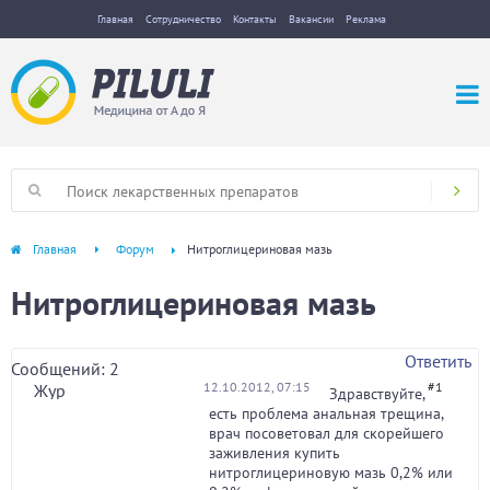
Главная
Сотрудничество
Контакты
Вакансии
Реклама
Главная
Форум
Нитроглицериновая мазь
Нитроглицериновая мазь
Ответить
Сообщений: 2
12.10.2012, 07:15
#1
Жур
Здравствуйте,
есть проблема анальная трещина,
врач посоветовал для скорейшего
заживления купить
нитроглицериновую мазь 0,2% или