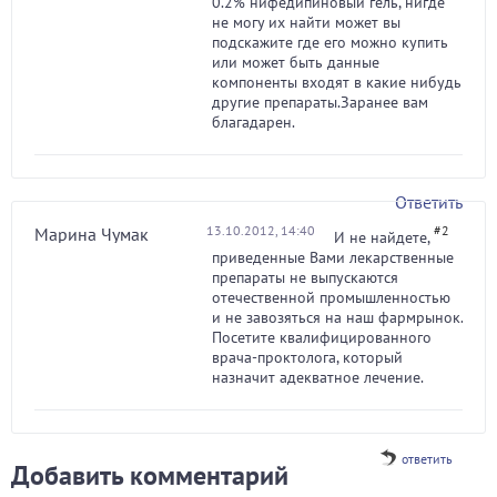
0.2% нифедипиновый гель, нигде
не могу их найти может вы
подскажите где его можно купить
или может быть данные
компоненты входят в какие нибудь
другие препараты.Заранее вам
благадарен.
Ответить
13.10.2012, 14:40
#2
Марина Чумак
И не найдете,
приведенные Вами лекарственные
препараты не выпускаются
отечественной промышленностью
и не завозяться на наш фармрынок.
Посетите квалифицированного
врача-проктолога, который
назначит адекватное лечение.
ответить
Добавить комментарий