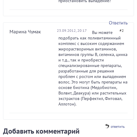
приостановить выпадение?
Ответить
23.09.2012, 20:17
#2
Марина Чумак
Вы можете
подобрать как поливитаминный
комплекс с высоким содержанием
жирорастворимых витаминов,
витаминов группы В, селенка, цинка
и т.д., так и приобрести
специализированные препараты,
разработанные для решения
проблем с ростом или выпадением
волос. Это могут быть препараты на
основе биотина (Медобиотин,
Волвит, Деакура) или растительных
экстрактов (Перфектил, Фитовал,
Аллотон).
ответить
Добавить комментарий