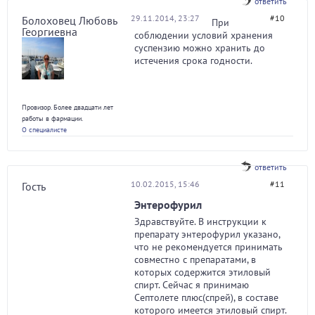
ответить
29.11.2014, 23:27
#10
Болоховец Любовь
При
Георгиевна
соблюдении условий хранения
суспензию можно хранить до
истечения срока годности.
Провизор. Более двадцати лет
работы в фармации.
О специалисте
ответить
10.02.2015, 15:46
#11
Гость
Энтерофурил
Здравствуйте. В инструкции к
препарату энтерофурил указано,
что не рекомендуется принимать
совместно с препаратами, в
которых содержится этиловый
спирт. Сейчас я принимаю
Септолете плюс(спрей), в составе
которого имеется этиловый спирт.