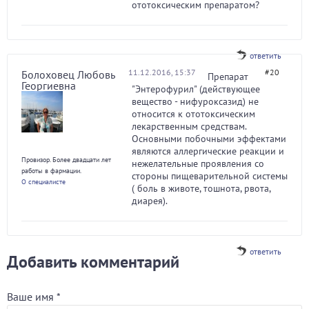
ототоксическим препаратом?
ответить
11.12.2016, 15:37
#20
Болоховец Любовь
Препарат
Георгиевна
"Энтерофурил" (действующее
вещество - нифуроксазид) не
относится к ототоксическим
лекарственным средствам.
Основными побочными эффектами
являются аллергические реакции и
Провизор. Более двадцати лет
нежелательные проявления со
работы в фармации.
стороны пищеварительной системы
О специалисте
( боль в животе, тошнота, рвота,
диарея).
ответить
Добавить комментарий
Ваше имя
*