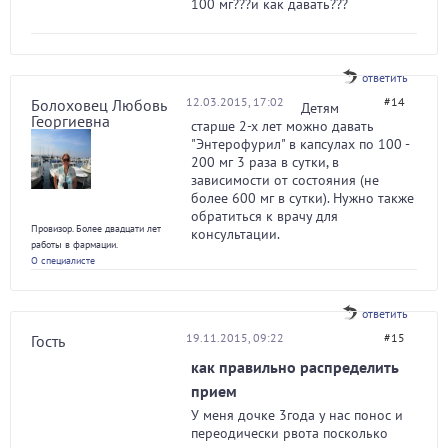
100 мг???и как давать???
ответить
12.03.2015, 17:02
#14
Болоховец Любовь
Детям
Георгиевна
старше 2-х лет можно давать
"Энтерофурил" в капсулах по 100 -
200 мг 3 раза в сутки, в
зависимости от состояния (не
более 600 мг в сутки). Нужно также
обратиться к врачу для
Провизор. Более двадцати лет
консультации.
работы в фармации.
О специалисте
ответить
19.11.2015, 09:22
#15
Гость
как правильно распределить
прием
У меня дочке 3года у нас понос и
переодически рвота посколько