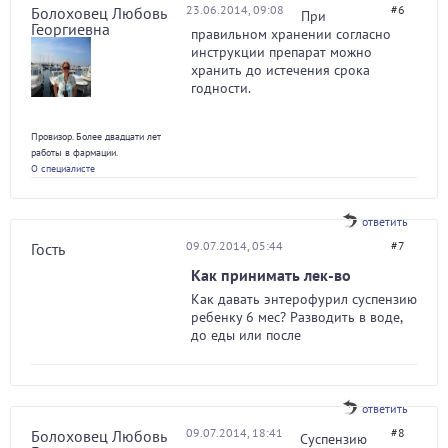
23.06.2014, 09:08
#6
Болоховец Любовь
При
Георгиевна
правильном хранении согласно
инструкции препарат можно
хранить до истечения срока
годности.
Провизор. Более двадцати лет
работы в фармации.
О специалисте
ответить
09.07.2014, 05:44
#7
Гость
Как принимать лек-во
Как давать энтерофурил суспензию
ребенку 6 мес? Разводить в воде,
до еды или после
ответить
09.07.2014, 18:41
#8
Болоховец Любовь
Суспензию