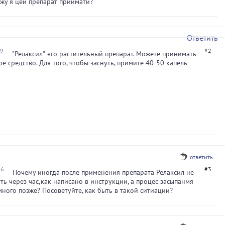
ожу я цей препарат приймати?
Ответить
39
#2
"Релаксил" это растительный препарат. Можете принимать
ое средство. Для того, чтобы заснуть, примите 40-50 капель
ответить
46
#3
Почему иногда после применения препарата Релаксил не
уть через час,как написано в инструкции, а процес засыпанмя
много позже? Посоветуйте, как быть в такой ситиации?