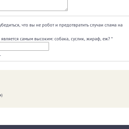
убедиться, что вы не робот и предотвратить случаи спама на
является самым высоким: собака, суслик, жираф, еж?
*
.
я)