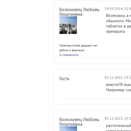
24.08.2014, 12:
Болоховец Любовь
Георгиевна
Возможно, в 
обычного. Мо
таблеток в д
препарата.
Провизор. Более двадцати лет
работы в фармации.
О специалисте
05.11.2015, 13:
Гость
вместе?Я пъю
Например со
05.11.2015, 19:
Болоховец Любовь
Георгиевна
растительный
успокаивающи