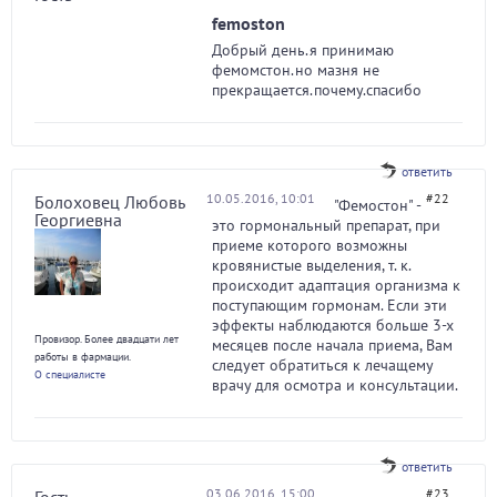
femoston
Добрый день.я принимаю
фемомстон.но мазня не
прекращается.почему.спасибо
ответить
10.05.2016, 10:01
#22
Болоховец Любовь
"Фемостон" -
Георгиевна
это гормональный препарат, при
приеме которого возможны
кровянистые выделения, т. к.
происходит адаптация организма к
поступающим гормонам. Если эти
эффекты наблюдаются больше 3-х
Провизор. Более двадцати лет
месяцев после начала приема, Вам
работы в фармации.
следует обратиться к лечащему
О специалисте
врачу для осмотра и консультации.
ответить
03.06.2016, 15:00
#23