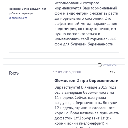
использовании которого
нормализуется Ваш гормональный
Провизор. Более двадцати лет
фон и эндометрий сможет вырасти
работы в фармации.
до нормального состояния. Это
О специалисте
эффективный метод наращивания
эндометрия, поэтому, конечно, им
нужно воспользоваться и
номализовать свой гормональный
фон для будущей беременности.
ответить
12.09.2015, 11:00
#17
Гость
Фемостон 2 при беременности
Здравствуйте! В январе 2015 года
была замершая беременность на
11 неделе. Сейчас наступила
следующая беременность. Вот уже
12 недель, скрининг сделали- все
хорошо. Врач назначила принимать
дюфастон 1т*2р,журавит 1т (т.к.
хронический пиелонефрит) и