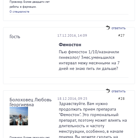
Провизор. Более двадцати лет
работы в фармации.
О специалисте
ответить
17.12.2016, 14:09
#27
Гость
Фемостон
Пью фемостон 1/10/назначили
гинеколог/ 3мес.уменьшился
интервал межу месячными на 7
дней не знаю пить ли дальше?
ответить
18.12.2016, 09:25
#28
Болоховец Любовь
Здравствуйте. Вам нужно
Георгиевна
продолжать прием препарата
"Фемостон". Это гормональный
препарат, поэтому может влиять на
длительность и частоту
менструации, особенно, в начале
приема. Вы можете сходить на
Провизор. Более двадцати лет