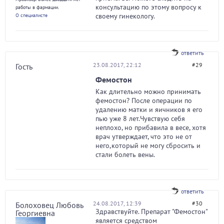
консультацию по этому вопросу к
работы в фармации.
своему гинекологу.
О специалисте
ответить
23.08.2017, 22:12
#29
Гость
Фемостон
Как длительно можно принимать
фемостон? После операции по
удалению матки и яичников я его
пью уже 8 лет.Чувствую себя
неплохо, но прибавила в весе, хотя
врач утверждает, что это не от
него,который не могу сбросить и
стали болеть вены.
ответить
24.08.2017, 12:39
#30
Болоховец Любовь
Здравствуйте. Препарат "Фемостон"
Георгиевна
является средством