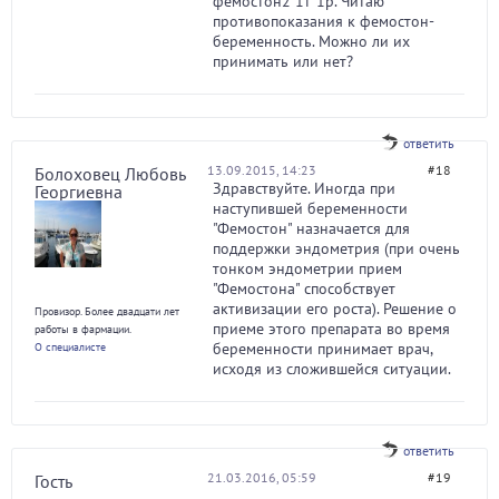
фемостон2 1т*1р. Читаю
противопоказания к фемостон-
беременность. Можно ли их
принимать или нет?
ответить
13.09.2015, 14:23
#18
Болоховец Любовь
Здравствуйте. Иногда при
Георгиевна
наступившей беременности
"Фемостон" назначается для
поддержки эндометрия (при очень
тонком эндометрии прием
"Фемостона" способствует
активизации его роста). Решение о
Провизор. Более двадцати лет
приеме этого препарата во время
работы в фармации.
беременности принимает врач,
О специалисте
исходя из сложившейся ситуации.
ответить
21.03.2016, 05:59
#19
Гость