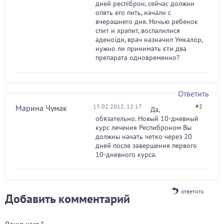
дней респіброн, сейчас должни
опять его пить, начали с
вчерашнего дня. Ночью ребенок
спит и храпит, воспалилися
аденоїди, врач назначил Умкалор,
нужно ли принимать єти два
препарата одновременно?
Ответить
15.02.2012, 12:17
#2
Марина Чумак
Да,
обязательно. Новый 10-дневный
курс лечения Респиброном Вы
должны начать четко через 20
дней после завершения первого
10-дневного курса.
ответить
Добавить комментарий
Ваше имя
*