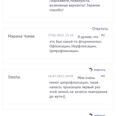
Подскажите, пожалуйста,
возможные варианты! Заранее
спасибо!
Ответить
27.01.2012, 13:10
#2
Марина Чумак
Я думаю, что
это был какой-то фторхинолон:
Офлоксацин, Норфлоксацин,
Ципрофлоксацин.
ответить
16.07.2012, 18:05
#3
Stesha
Мне очень
помог ципрофлоксацин, такая
напасть произошла первый раз
этой зимой, не хочется повторения
до жути:((
ответить