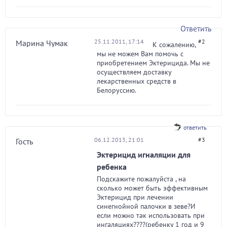
Ответить
25.11.2011, 17:14
#2
Марина Чумак
К сожалению,
мы не можем Вам помочь с
приобретением Эктерицида. Мы не
осуществляем доставку
лекарственных средств в
Белоруссию.
ответить
06.12.2013, 21:01
#3
Гость
Эктерицид игналяции для
ребенка
Подскажите пожалуйста , на
сколько может быть эффективным
Эктерицид при лечении
синегнойной палочки в зеве?И
если можно так использовать при
ингаляциях????(ребенку 1 год и 9