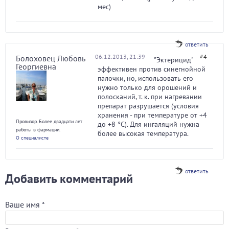
мес)
ответить
06.12.2013, 21:39
#4
Болоховец Любовь
"Эктерицид"
Георгиевна
эффективен против синегнойной
палочки, но, использовать его
нужно только для орошений и
полосканий, т. к. при нагревании
препарат разрушается (условия
хранения - при температуре от +4
Провизор. Более двадцати лет
до +8 °С). Для ингаляций нужна
работы в фармации.
более высокая температура.
О специалисте
ответить
Добавить комментарий
Ваше имя
*