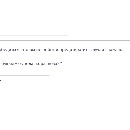
убедиться, что вы не робот и предотвратить случаи спама на
В каком из перечисленных слов нет буквы «з»: зола, кора, лоза?
*
.