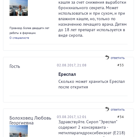
кашля за счет снижения выработки
бронхиального секрета. Может
использоваться и при сухом, и при
влажном кашле, но, только по
назначению лечащего врача. Детям
Провизор. Более двадцати лет
до 18 лет препарат используется в
работы в фармации.
виде сиропа.
О специалисте
ответить
02.08.2017, 21:08
#33
Гость
Ереспал
Сколько может храниться Ереспал
после открития
ответить
03.08.2017, 12:01
#34
Болоховец Любовь
Здравствуйте. Сироп "Эреспал"
Георгиевна
содержит 2 консерванта -
метилпарагидроксибензоат (Е218)