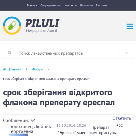
Главная
Сотрудничество
Контакты
Вакансии
Реклама
Главная
Форум
срок зберігання відкритого флакона преперату ереспал
срок зберігання відкритого
флакона преперату ереспал
Ответить
Сообщений: 34
16.10.2016, 18:26
#32
Болоховец Любовь
Препарат
Георгиевна
"Эреспал" уменьшает приступы