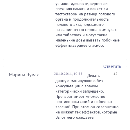
усталости,вялости,вернет ли
прежнию память и влияет ли
тестостерон на размер полового
органа и продолжительность
полового акта,подскажите
название тестостерона в ампулах
или таблетках и могут такие
маленькие дозы вызвать побочные
еффекты,заранее спасибо.
Ответить
28.10.2011, 10:55
#2
Марина Чумак
Делать
данную манипуляцию без
консультации с врачом
категорически запрещено.
Препарат имеет множество
противопоказаний и побочных
явлений. При этом он совершенно
не окажет тех эффектов, которые
Вы от него ожидаете.