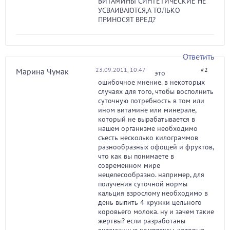
ВИТАМИНЫ СИНТЕТИЧЕСКИЕ НЕ
УСВАИВАЮТСЯ,А ТОЛЬКО
ПРИНОСЯТ ВРЕД?
Ответить
23.09.2011, 10:47
#2
Марина Чумак
это
ошибочное мнение. в некоторых
случаях для того, чтобы восполнить
суточную потребность в том или
ином витамине или минерале,
который не вырабатывается в
нашем организме необходимо
съесть несколько килограммов
разнообразных офощей и фруктов,
что как вы понимаете в
современном мире
нецелесообразно. например, для
получения суточной нормы
кальция взрослому необходимо в
день выпить 4 кружки цельного
коровьего молока. ну и зачем такие
жертвы? если разработаны