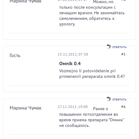
Марина Чумак
Можно, но
только после консультации с
лечащим врачом. Не занимайтесь
самолечением, обратитесь к
урологу.
ответить
15.11.2012, 07:38
#5
Гость
Oмnik 0.4
Vozmojno li potovidelenie pri
primeneniii pereparata omnik 0.4?
ответить
27.11.2012, 19:00
#6
Марина Чумак
Ранее о
повышении потоотделения во
время приема препарата "Омник"
не сообщалось.