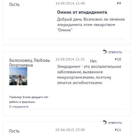
16.08.2014, 11:40
#9
Гость
Омник от эпидидимита
Добрый день Возможно ли лечение
эпидидимита этим лекарством
"Омник"
ответить
16.08.2014, 21:31
#10
Болоховец Любовь
Нет.
Георгиевна
Эпидидимит - это воспалительное
заболевание, вызванное
микроорганизмами, поэтому
лечится антибиотиками.
Провизор. Более двадцати лет
работы в фармации.
О специалисте
ответить
05.04.2015, 23:09
#11
Гость