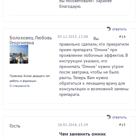
Вы посоветовали? Заранее
благодарю.
ответить
05.12.2015, 12:08
#14
Болоховец Любовь
Вы
Георгиевна
правильно сделали, что прекратили
прием препарата "Омник" при
проявлении побочных эффектов. В
инструкции указано, что
принимать "Омник" нужно утром
после завтрака, чтобы не было
Провизор. Более двадцати лет
рвоты. Теперь Вам нужно
работы в фармации.
обратиться к лечащему врачу для
О специалисте
консультации и возможной замены
препарата.
ответить
26.01.2016, 15:29
#15
Гость
Чем заменить омник