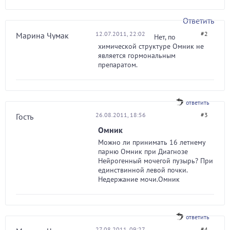
Ответить
12.07.2011, 22:02
#2
Марина Чумак
Нет, по
химической структуре Омник не
является гормональным
препаратом.
ответить
26.08.2011, 18:56
#3
Гость
Омник
Можно ли принимать 16 летнему
парню Омник при Диагнозе
Нейрогенный мочегой пузырь? При
единствинной левой почки.
Недержание мочи.Омник
ответить
27.08.2011, 09:27
#4