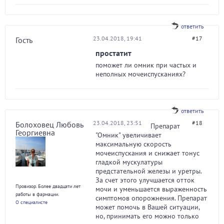
ответить
23.04.2018, 19:41
#17
Гость
простатит
поможет ли омник при частых и
неполных мочеиспусканиях?
ответить
23.04.2018, 23:51
#18
Болоховец Любовь
Препарат
Георгиевна
"Омник" увеличивает
максимальную скорость
мочеиспускания и снижает тонус
гладкой мускулатуры
предстательной железы и уретры.
За счет этого улучшается отток
Провизор. Более двадцати лет
мочи и уменьшается выраженность
работы в фармации.
симптомов опорожнения. Препарат
О специалисте
может помочь в Вашей ситуации,
но, принимать его можно только