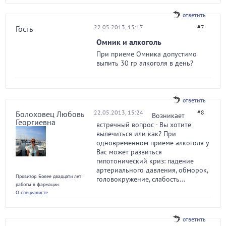
ответить
22.05.2013, 15:17
#7
Гость
Омник и алкоголь
При приеме Омника допустимо
выпить 30 гр алкоголя в день?
ответить
22.05.2013, 15:24
#8
Болоховец Любовь
Возникает
Георгиевна
встречный вопрос - Вы хотите
вылечиться или как? При
одновременном приеме алкоголя у
Вас может развиться
гипотонический криз: падение
артериального давления, обморок,
Провизор. Более двадцати лет
головокружение, слабость...
работы в фармации.
О специалисте
ответить