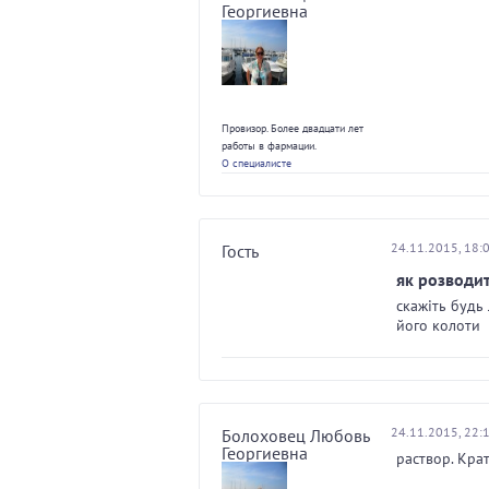
Георгиевна
Провизор. Более двадцати лет
работы в фармации.
О специалисте
24.11.2015, 18:
Гость
як розводи
скажіть будь 
його колоти
24.11.2015, 22:
Болоховец Любовь
Георгиевна
раствор. Кра