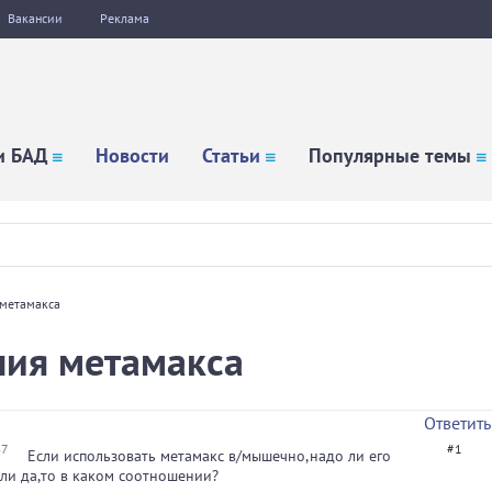
Вакансии
Реклама
и БАД
Новости
Статьи
Популярные темы
 метамакса
ния метамакса
Ответить
47
#1
Если использовать метамакс в/мышечно,надо ли его
ли да,то в каком соотношении?