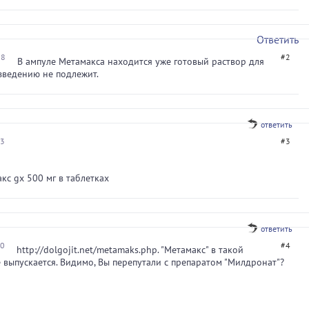
Ответить
08
#2
В ампуле Метамакса находится уже готовый раствор для
зведению не подлежит.
ответить
23
#3
кс gx 500 мг в таблетках
ответить
20
#4
http://dolgojit.net/metamaks.php. "Метамакс" в такой
 выпускается. Видимо, Вы перепутали с препаратом "Милдронат"?