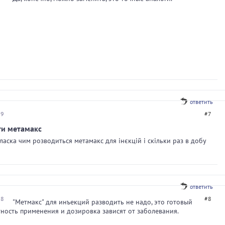
ответить
09
#7
ти метамакс
ласка чим розводиться метамакс для інєкцій і скільки раз в добу
ответить
18
#8
"Метмакс" для инъекций разводить не надо, это готовый
тность применения и дозировка зависят от заболевания.