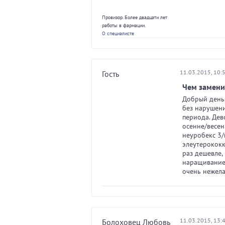
Провизор. Более двадцати лет
работы в фармации.
О специалисте
11.03.2015, 10:
Гость
Чем замени
Добрый день.
без нарушени
периода. Дев
осенне/весен
неуробекс 3/
элеутерококк
раз дешевле,
наращивание 
очень нежел
11.03.2015, 13:
Болоховец Любовь