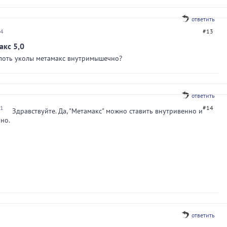
ответить
54
#13
акс 5,0
лоть уколы метамакс внутримышечно?
ответить
41
#14
Здравствуйте. Да, "Метамакс" можно ставить внутривенно и
но.
ответить