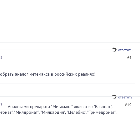
ответить
08
#9
обрать аналог метемакса в российских реалиях!
ответить
23
#10
Аналогами препарата "Метамакс" являются: "Вазонат",
етонат", "Милдронат", "Милкардил", "Целебис", "Тримедронат".