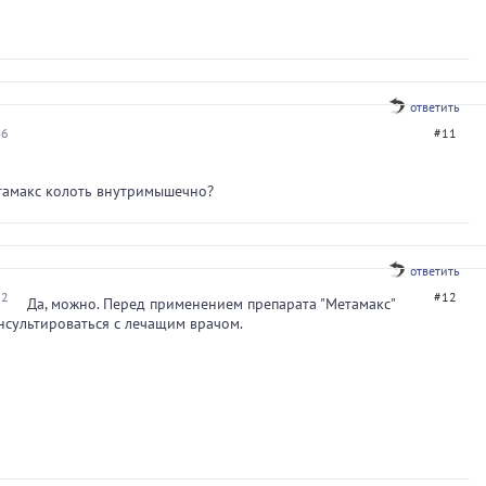
ответить
46
#11
тамакс колоть внутримышечно?
ответить
22
#12
Да, можно. Перед применением препарата "Метамакс"
сультироваться с лечащим врачом.