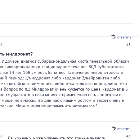
ответить
59
#5
ть милдронат?
 У дочери диагноз субарахноидальная киста пенеальной области
я ликвородинамики, стационарное течение. ВСД пубертатного
очке 14 лет 168 см рост, 65 кг вес Назначение невропатолога в
ний период: 1/милдронат либо кардонат 2/нейровитан либо
н-ка китайского лимонника либо н-ка золотого корня, либо н-ка
а Вопрос по п.1 Милдронат очень кусается по цена, кардонат в 6
 но смущает. что в показаниях к применению есть анорексия и
мышечной массы, что для нас с нашим ростом и весом очень и
ательно. Можно милдронат заменить метамаксом?
ответить
46
#6
Да, конечно, можно заменить, это точные аналоги.