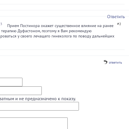
Ответить
33
#2
Прием Постинора окажет существенное влияние на ранее
 терапию Дуфастоном, поэтому я Вам рекомендую
роваться у своего лечащего гинеколога по поводу дальнейших
ответить
ватным и не предназначено к показу.