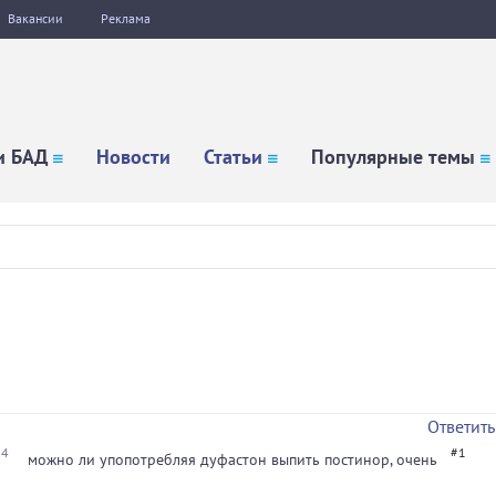
Вакансии
Реклама
и БАД
Новости
Статьи
Популярные темы
Ответить
04
#1
можно ли упопотребляя дуфастон выпить постинор, очень