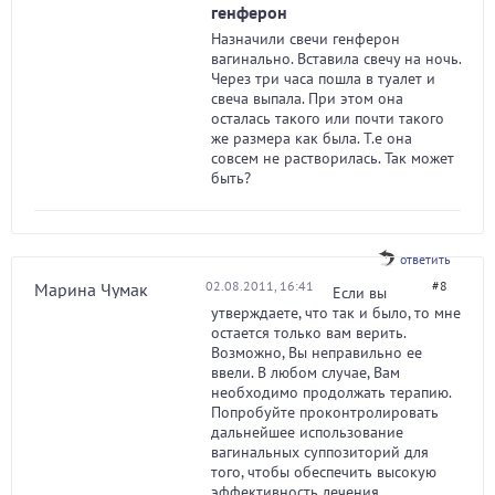
генферон
Назначили свечи генферон
вагинально. Вставила свечу на ночь.
Через три часа пошла в туалет и
свеча выпала. При этом она
осталась такого или почти такого
же размера как была. Т.е она
совсем не растворилась. Так может
быть?
ответить
02.08.2011, 16:41
#8
Марина Чумак
Если вы
утверждаете, что так и было, то мне
остается только вам верить.
Возможно, Вы неправильно ее
ввели. В любом случае, Вам
необходимо продолжать терапию.
Попробуйте проконтролировать
дальнейшее использование
вагинальных суппозиторий для
того, чтобы обеспечить высокую
эффективность лечения.