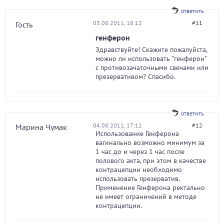
ответить
03.08.2011, 18:12
#11
Гость
генферон
Здравствуйте! Скажите пожалуйста,
можно ли использовать "генферон"
с противозачаточными свечами или
презервативом? Спасибо.
ответить
04.08.2011, 17:12
#12
Марина Чумак
Использование Генферона
вагинально возможно минимум за
1 час до и через 1 час после
полового акта, при этом в качестве
контрацепции необходимо
использовать презерватив.
Применение Генферона ректально
не имеет ограничений в методе
контрацепции.