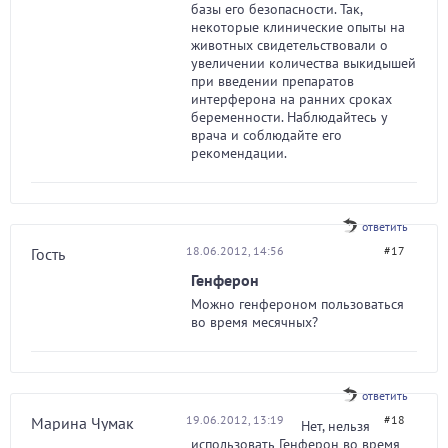
базы его безопасности. Так,
некоторые клинические опыты на
животных свидетельствовали о
увеличении количества выкидышей
при введении препаратов
интерферона на ранних сроках
беременности. Наблюдайтесь у
врача и соблюдайте его
рекомендации.
ответить
18.06.2012, 14:56
#17
Гость
Генферон
Можно генфероном пользоваться
во время месячных?
ответить
19.06.2012, 13:19
#18
Марина Чумак
Нет, нельзя
использовать Генферон во время