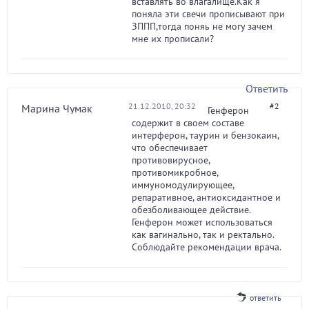
вставлять во влагалище.Как я
поняла эти свечи прописывают при
ЗППП,тогда поняь не могу зачем
мне их прописали?
Ответить
21.12.2010, 20:32
#2
Марина Чумак
Генферон
содержит в своем составе
интерферон, таурин и бензокаин,
что обеспечивает
противовирусное,
противомикробное,
иммуномодулирующее,
репаративное, антиоксидантное и
обезболивающее действие.
Генферон может использоваться
как вагинально, так и ректально.
Соблюдайте рекомендации врача.
ответить