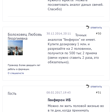
нужного ефекта? Можете
посоветовать аналог даных свечей.
Спасибо)
ответить
30.12.2014, 20:11
#30
Болоховец Любовь
Точных
Георгиевна
аналогов "Генферон" не имеет.
Купите дозировку 1 млн. и
разрезайте на 2 половинки,
получится по 500 тыс 2 приема
(свечи нужно ставить 2 раза, это
обязательно).
Провизор. Более двадцати лет
работы в фармации.
О специалисте
ответить
08.02.2017, 19:43
#31
Гость
Генферон ИБ
Можно ли жить половой жизнью во
в те дни, когда принимать