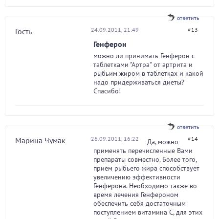
ответить
24.09.2011, 21:49
#13
Гость
Генферон
можно ли принимать Генферон с
таблетками "Артра" от артрита и
рыбьим жиром в таблетках и какой
надо придерживаться диеты?
Спасибо!
ответить
26.09.2011, 16:22
#14
Марина Чумак
Да, можно
применять перечисленные Вами
препараты совместно. Более того,
прием рыбьего жира способствует
увеличению эффективности
Генферона. Необходимо также во
время лечения Генфероном
обеспечить себя достаточным
поступлением витамина С, для этих