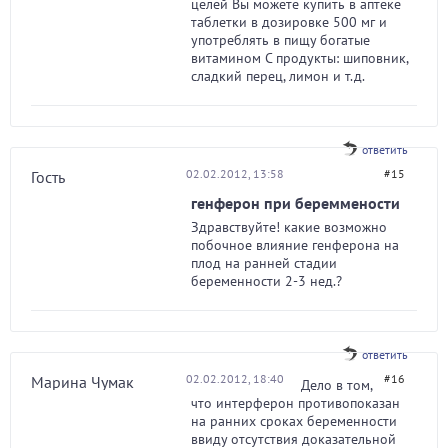
целей Вы можете купить в аптеке
таблетки в дозировке 500 мг и
употреблять в пищу богатые
витамином С продукты: шиповник,
сладкий перец, лимон и т.д.
ответить
02.02.2012, 13:58
#15
Гость
генферон при береммености
Здравствуйте! какие возможно
побочное влияние генферона на
плод на ранней стадии
беременности 2-3 нед.?
ответить
02.02.2012, 18:40
#16
Марина Чумак
Дело в том,
что интерферон противопоказан
на ранних сроках беременности
ввиду отсутствия доказательной