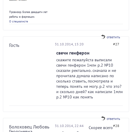
Провизор. Более двадцати лет
работы в фармации.
О специалисте
ответить
31.10.2014, 15:20
#27
Гость
свечи генферон
скажите пожалуйста выписали
свечи генферон 1млн р.2 №10
сказали ректально. сначала и не
прочитала думала написано по
сколько ставить, посмотрела и
теперь понять не могу. р.2 что это?
и сколько дней? как написали 1млн
р.2 №10 как понять
ответить
31.10.2014, 22:44
#28
Болоховец Любовь
Скорее всего
Георгиевна