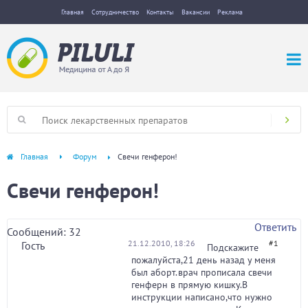
Главная
Сотрудничество
Контакты
Вакансии
Реклама
Главная
Форум
Свечи генферон!
Свечи генферон!
Ответить
Сообщений: 32
21.12.2010, 18:26
#1
Гость
Подскажите
пожалуйста,21 день назад у меня
был аборт.врач прописала свечи
генферн в прямую кишку.В
инструкции написано,что нужно